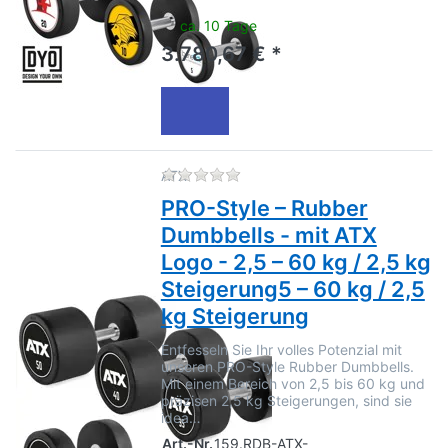
ca. 10 Tage
3.780,67 € *
Zu diesem Produkt liegen no
ATX
PRO-Style – Rubber
Dumbbells - mit ATX
Logo - 2,5 – 60 kg / 2,5 kg
Steigerung5 – 60 kg / 2,5
kg Steigerung
Entfesseln Sie Ihr volles Potenzial mit
unseren PRO-Style Rubber Dumbbells.
Mit einem Bereich von 2,5 bis 60 kg und
präzisen 2,5 kg Steigerungen, sind sie
idea…
Art.-Nr.
159.RDB-ATX-