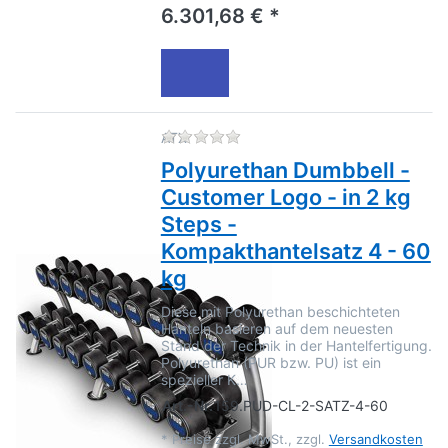
6.301,68 € *
Zu diesem Produkt liegen no
ATX
Polyurethan Dumbbell -
Customer Logo - in 2 kg
Steps -
Kompakthantelsatz 4 - 60
kg
Diese mit Polyurethan beschichteten
Hanteln basieren auf dem neuesten
Stand der Technik in der Hantelfertigung.
Polyurethan (PUR bzw. PU) ist ein
spezieller K…
Art.-Nr.
159.PUD-CL-2-SATZ-4-60
*
Preise zzgl. MwSt., zzgl.
Versandkosten