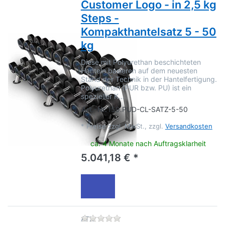
Customer Logo - in 2,5 kg
Steps -
Kompakthantelsatz 5 - 50
kg
Diese mit Polyurethan beschichteten
Hanteln basieren auf dem neuesten
Stand der Technik in der Hantelfertigung.
Polyurethan (PUR bzw. PU) ist ein
spezieller K…
Art.-Nr.
159.PUD-CL-SATZ-5-50
*
Preise zzgl. MwSt., zzgl.
Versandkosten
ca. 4 Monate nach Auftragsklarheit
5.041,18 € *
Zu diesem Produkt liegen no
ATX