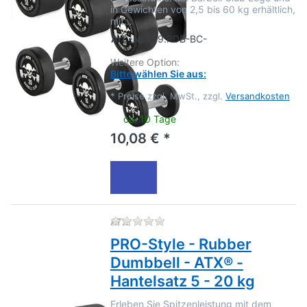
in Gewichten von 2,5 bis 60 kg erhältlich,
mit…
Art.-Nr.
159.RDB-BC-
Weitere Option:
Bitte wählen Sie aus:
*
Preise zzgl. MwSt., zzgl.
Versandkosten
ca. 10 Tage
10,08 € *
Zu diesem Produkt liegen no
ATX
PRO-Style - Rubber
Dumbbell - ATX® -
Hantelsatz 5 - 20 kg
Erleben Sie Spitzenleistung mit dem