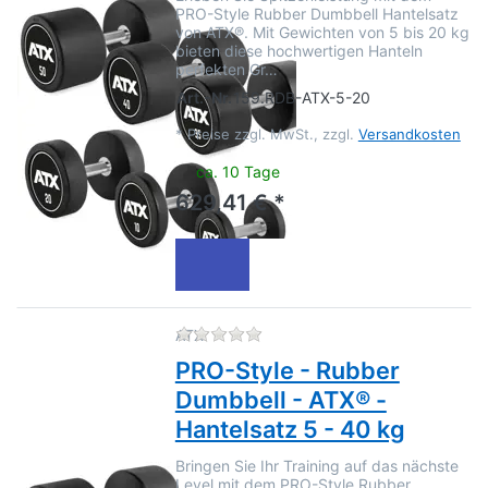
PRO-Style Rubber Dumbbell Hantelsatz
von ATX®. Mit Gewichten von 5 bis 20 kg
bieten diese hochwertigen Hanteln
perfekten Gr…
Art.-Nr.
159.RDB-ATX-5-20
*
Preise zzgl. MwSt., zzgl.
Versandkosten
ca. 10 Tage
629,41 € *
Zu diesem Produkt liegen no
ATX
PRO-Style - Rubber
Dumbbell - ATX® -
Hantelsatz 5 - 40 kg
Bringen Sie Ihr Training auf das nächste
Level mit dem PRO-Style Rubber