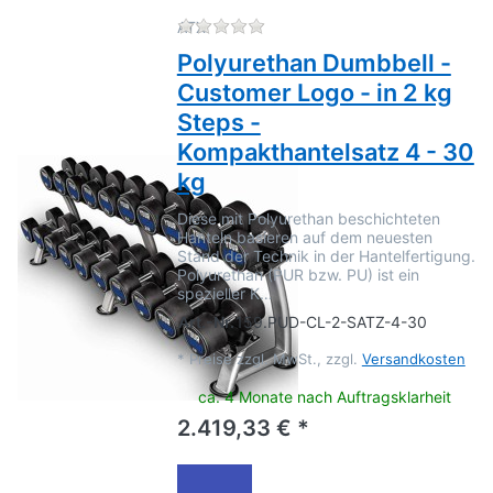
Zu diesem Produkt liegen no
ATX
Polyurethan Dumbbell -
Customer Logo - in 2 kg
Steps -
Kompakthantelsatz 4 - 30
kg
Diese mit Polyurethan beschichteten
Hanteln basieren auf dem neuesten
Stand der Technik in der Hantelfertigung.
Polyurethan (PUR bzw. PU) ist ein
spezieller K…
Art.-Nr.
159.PUD-CL-2-SATZ-4-30
*
Preise zzgl. MwSt., zzgl.
Versandkosten
ca. 4 Monate nach Auftragsklarheit
2.419,33 € *