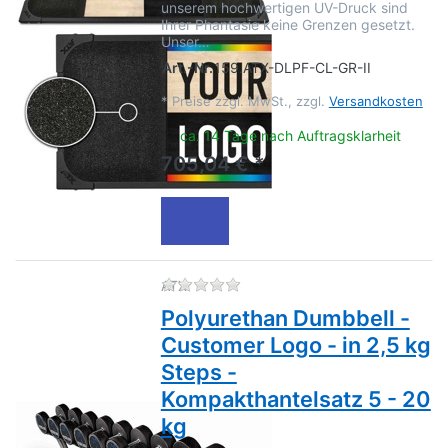
unserem hochwertigen UV-Druck sind
Ihrer Phantasie keine Grenzen gesetzt.
Unser…
Art.-Nr.
159.ATX-DLPF-CL-GR-II
*
Preise zzgl. MwSt., zzgl.
Versandkosten
ca. 14 Tage nach Auftragsklarheit
705,04 € *
Zu diesem Produkt liegen no
ATX
Polyurethan Dumbbell -
Customer Logo - in 2,5 kg
Steps -
Kompakthantelsatz 5 - 20
kg