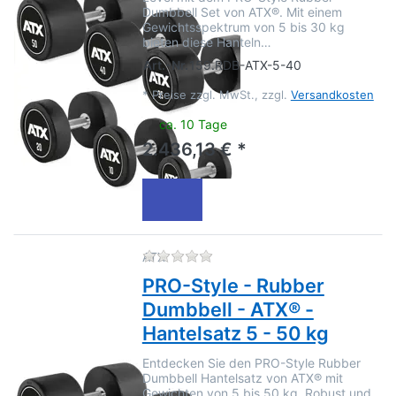
Dumbbell Set von ATX®. Mit einem
Gewichtsspektrum von 5 bis 30 kg
bieten diese Hanteln…
Art.-Nr.
159.RDB-ATX-5-40
*
Preise zzgl. MwSt., zzgl.
Versandkosten
ca. 10 Tage
2.436,13 € *
Zu diesem Produkt liegen no
ATX
PRO-Style - Rubber
Dumbbell - ATX® -
Hantelsatz 5 - 50 kg
Entdecken Sie den PRO-Style Rubber
Dumbbell Hantelsatz von ATX® mit
Gewichten von 5 bis 50 kg. Robust und