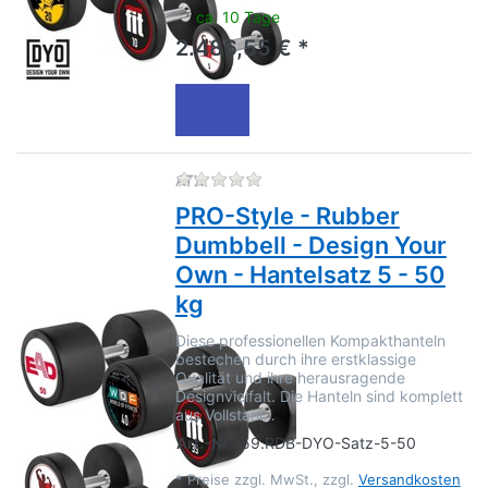
ca. 10 Tage
2.486,55 € *
Zu diesem Produkt liegen no
ATX
PRO-Style - Rubber
Dumbbell - Design Your
Own - Hantelsatz 5 - 50
kg
Diese professionellen Kompakthanteln
bestechen durch ihre erstklassige
Qualität und ihre herausragende
Designvielfalt. Die Hanteln sind komplett
aus Vollstahl…
Art.-Nr.
159.RDB-DYO-Satz-5-50
*
Preise zzgl. MwSt., zzgl.
Versandkosten