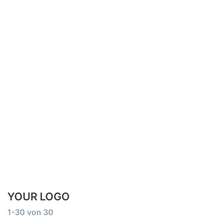
YOUR LOGO
Suchergebnisse:
1-30
von
30