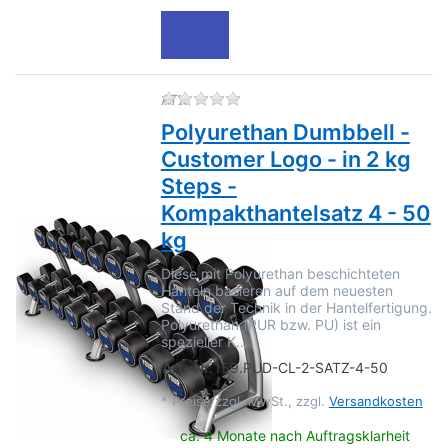
Zu diesem Produkt liegen no
ATX
Polyurethan Dumbbell -
Customer Logo - in 2 kg
Steps -
Kompakthantelsatz 4 - 50
kg
Diese mit Polyurethan beschichteten
Hanteln basieren auf dem neuesten
Stand der Technik in der Hantelfertigung.
Polyurethan (PUR bzw. PU) ist ein
spezieller K…
Art.-Nr.
159.PUD-CL-2-SATZ-4-50
*
Preise zzgl. MwSt., zzgl.
Versandkosten
ca. 4 Monate nach Auftragsklarheit