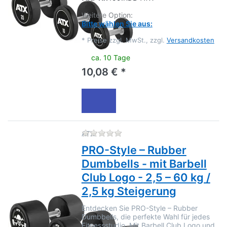
Weitere Option:
Bitte wählen Sie aus:
*
Preise zzgl. MwSt., zzgl.
Versandkosten
ca. 10 Tage
10,08 € *
Zu diesem Produkt liegen no
ATX
PRO-Style – Rubber
Dumbbells - mit Barbell
Club Logo - 2,5 – 60 kg /
2,5 kg Steigerung
Entdecken Sie PRO-Style – Rubber
Dumbbells, die perfekte Wahl für jedes
Fitnessstudio. Mit Barbell Club Logo und