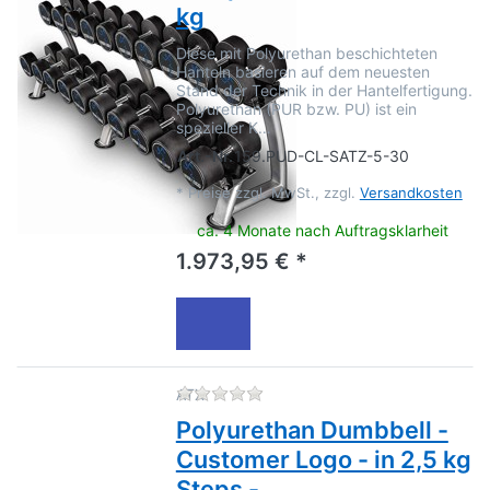
kg
Diese mit Polyurethan beschichteten
Hanteln basieren auf dem neuesten
Stand der Technik in der Hantelfertigung.
Polyurethan (PUR bzw. PU) ist ein
spezieller K…
Art.-Nr.
159.PUD-CL-SATZ-5-30
*
Preise zzgl. MwSt., zzgl.
Versandkosten
ca. 4 Monate nach Auftragsklarheit
1.973,95 € *
Zu diesem Produkt liegen no
ATX
Polyurethan Dumbbell -
Customer Logo - in 2,5 kg
Steps -