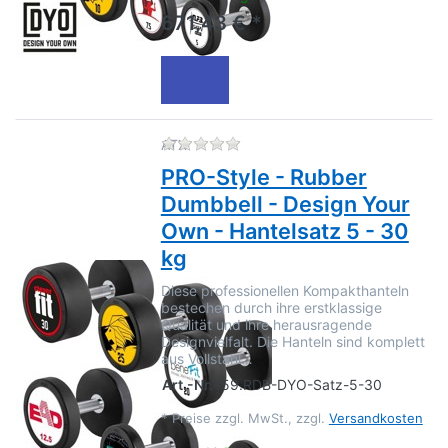
671,43 € *
Zu diesem Produkt liegen no
ATX
PRO-Style - Rubber
Dumbbell - Design Your
Own - Hantelsatz 5 - 30
kg
Diese professionellen Kompakthanteln
bestechen durch ihre erstklassige
Qualität und ihre herausragende
Designvielfalt. Die Hanteln sind komplett
aus Vollstahl…
Art.-Nr.
159.RDB-DYO-Satz-5-30
*
Preise zzgl. MwSt., zzgl.
Versandkosten