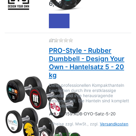
6,30 € *
Zu diesem Produkt liegen no
ATX
PRO-Style - Rubber
Dumbbell - Design Your
Own - Hantelsatz 5 - 20
kg
Diese professionellen Kompakthanteln
bestechen durch ihre erstklassige
Qualität und ihre herausragende
Designvielfalt. Die Hanteln sind komplett
aus Vollstahl…
Art.-Nr.
159.RDB-DYO-Satz-5-20
*
Preise zzgl. MwSt., zzgl.
Versandkosten
ca. 10 Tage