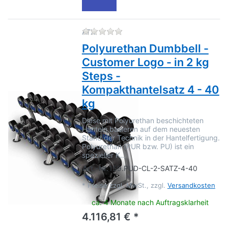
Zu diesem Produkt liegen no
ATX
Polyurethan Dumbbell -
Customer Logo - in 2 kg
Steps -
Kompakthantelsatz 4 - 40
kg
Diese mit Polyurethan beschichteten
Hanteln basieren auf dem neuesten
Stand der Technik in der Hantelfertigung.
Polyurethan (PUR bzw. PU) ist ein
spezieller K…
Art.-Nr.
159.PUD-CL-2-SATZ-4-40
*
Preise zzgl. MwSt., zzgl.
Versandkosten
ca. 4 Monate nach Auftragsklarheit
4.116,81 € *