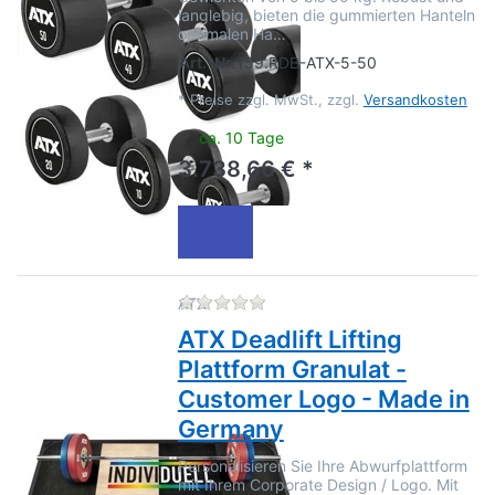
langlebig, bieten die gummierten Hanteln
optimalen Ha…
Art.-Nr.
159.RDB-ATX-5-50
*
Preise zzgl. MwSt., zzgl.
Versandkosten
ca. 10 Tage
3.738,66 € *
Zu diesem Produkt liegen no
ATX
ATX Deadlift Lifting
Plattform Granulat -
Customer Logo - Made in
Germany
Personalisieren Sie Ihre Abwurfplattform
mit Ihrem Corporate Design / Logo. Mit