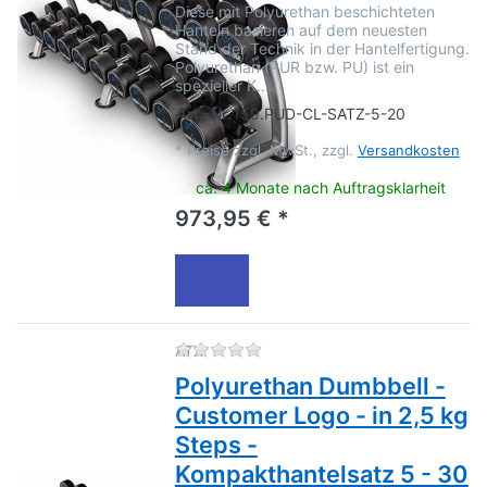
Diese mit Polyurethan beschichteten
Hanteln basieren auf dem neuesten
Stand der Technik in der Hantelfertigung.
Polyurethan (PUR bzw. PU) ist ein
spezieller K…
Art.-Nr.
159.PUD-CL-SATZ-5-20
*
Preise zzgl. MwSt., zzgl.
Versandkosten
ca. 4 Monate nach Auftragsklarheit
973,95 € *
Zu diesem Produkt liegen no
ATX
Polyurethan Dumbbell -
Customer Logo - in 2,5 kg
Steps -
Kompakthantelsatz 5 - 30