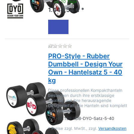
ca. 10 Tage
1.444,54 € *
Zu diesem Produkt liegen no
ATX
PRO-Style - Rubber
Dumbbell - Design Your
Own - Hantelsatz 5 - 40
kg
Diese professionellen Kompakthanteln
bestechen durch ihre erstklassige
Qualität und ihre herausragende
Designvielfalt. Die Hanteln sind komplett
aus Vollstahl…
Art.-Nr.
159.RDB-DYO-Satz-5-40
*
Preise zzgl. MwSt., zzgl.
Versandkosten