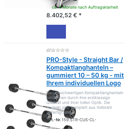
ca. 4 Monate nach Auftragsklarheit
8.402,52 € *
Zu diesem Produkt liegen no
ATX
PRO-Style - Straight Bar /
Kompaktlanghanteln –
gummiert 10 – 50 kg - mit
Ihrem individuellen Logo
Diese hochwertigen Kompaktlanghanteln
bestechen durch ihre erstklassige
Qualität und ihrer tollen Optik. Die
Hanteln sind komplett aus Vollstahl
gefertigt und…
Art.-Nr.
159.STR-CUS-CL-