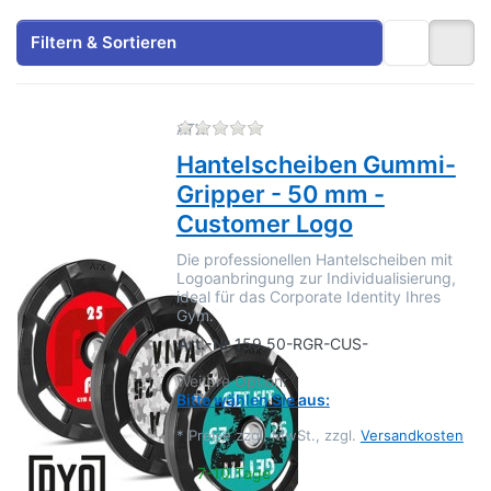
Filtern & Sortieren
Zu diesem Produkt liegen no
ATX
Hantelscheiben Gummi-
Gripper - 50 mm -
Customer Logo
Die professionellen Hantelscheiben mit
Logoanbringung zur Individualisierung,
ideal für das Corporate Identity Ihres
Gym.
Art.-Nr.
159.50-RGR-CUS-
Weitere Option:
Bitte wählen Sie aus:
*
Preise zzgl. MwSt., zzgl.
Versandkosten
7-10 Tage