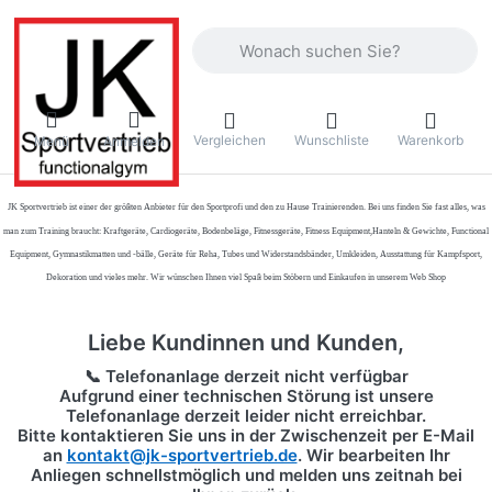
Geben Sie einen Suchbegriff ein. Währ
Vergleichen
Wunschliste
Warenkorb
Menü
Anmelden
JK Sportvertrieb
ist einer der größten Anbieter für den Sportprofi und den zu Hause Trainierenden. Bei uns finden Sie fast alles, was
man zum Training braucht: Kraftgeräte, Cardiogeräte, Bodenbeläge, Fitnessgeräte, Fitness Equipment,Hanteln & Gewichte, Functional
Equipment, Gymnastikmatten und -bälle, Geräte für Reha, Tubes und Widerstandsbänder, Umkleiden, Ausstattung für Kampfsport,
Dekoration und vieles mehr. Wir wünschen Ihnen viel Spaß beim Stöbern und Einkaufen in unserem Web Shop
Liebe Kundinnen und Kunden,
📞 Telefonanlage derzeit nicht verfügbar
Aufgrund einer technischen Störung ist unsere
Telefonanlage derzeit leider nicht erreichbar.
Bitte kontaktieren Sie uns in der Zwischenzeit per
E-Mail
an
kontakt@jk-sportvertrieb.de
. Wir bearbeiten Ihr
Anliegen schnellstmöglich und melden uns zeitnah bei