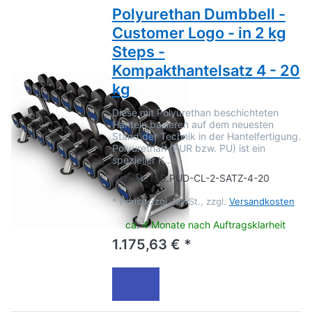
Polyurethan Dumbbell -
Customer Logo - in 2 kg
Steps -
Kompakthantelsatz 4 - 20
kg
Diese mit Polyurethan beschichteten
Hanteln basieren auf dem neuesten
Stand der Technik in der Hantelfertigung.
Polyurethan (PUR bzw. PU) ist ein
spezieller K…
Art.-Nr.
159.PUD-CL-2-SATZ-4-20
*
Preise zzgl. MwSt., zzgl.
Versandkosten
ca. 4 Monate nach Auftragsklarheit
1.175,63 € *