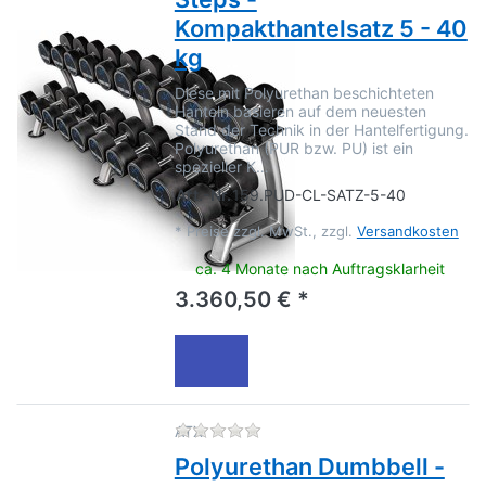
Kompakthantelsatz 5 - 40
kg
Diese mit Polyurethan beschichteten
Hanteln basieren auf dem neuesten
Stand der Technik in der Hantelfertigung.
Polyurethan (PUR bzw. PU) ist ein
spezieller K…
Art.-Nr.
159.PUD-CL-SATZ-5-40
*
Preise zzgl. MwSt., zzgl.
Versandkosten
ca. 4 Monate nach Auftragsklarheit
3.360,50 € *
Zu diesem Produkt liegen no
ATX
Polyurethan Dumbbell -