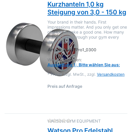
Kurzhanteln 1,0 kg
Steigung von 3,0 - 150 kg
Your brand in their hands. First
impressions matter. And you only get one
chance to make a good one. How many
visitors pass through your gym every
day? What k…
Art.-Nr.
284.WPro1_0300
Weitere Optionen:
Ausstattung 1:, Bitte wählen Sie aus:
*
Preise zzgl. MwSt., zzgl.
Versandkosten
Preis auf Anfrage
Zu diesem Produkt liegen no
WATSON GYM EQUIPMENT
Watson Pro Edelstahl