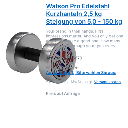
Watson Pro Edelstahl
Kurzhanteln 2,5 kg
Steigung von 5,0 - 150 kg
Your brand in their hands. First
impressions matter. And you only get one
chance to make a good one. How many
visitors pass through your gym every
day? What k…
Art.-Nr.
284.66679
Weitere Optionen:
Ausstattung 1:, Bitte wählen Sie aus:
*
Preise zzgl. MwSt., zzgl.
Versandkosten
Preis auf Anfrage