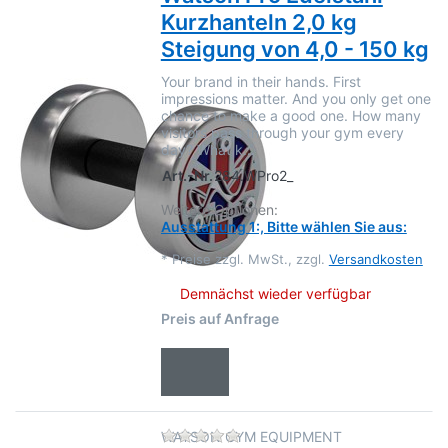
Kurzhanteln 2,0 kg
Steigung von 4,0 - 150 kg
Your brand in their hands. First
impressions matter. And you only get one
chance to make a good one. How many
visitors pass through your gym every
day? What k…
Art.-Nr.
284.WPro2_
Weitere Optionen:
Ausstattung 1:, Bitte wählen Sie aus:
*
Preise zzgl. MwSt., zzgl.
Versandkosten
Demnächst wieder verfügbar
Preis auf Anfrage
Zu diesem Produkt liegen no
WATSON GYM EQUIPMENT