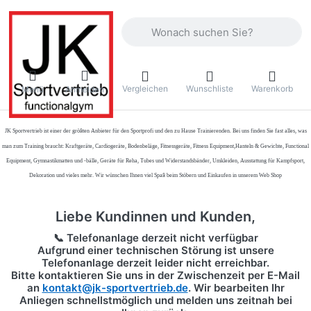
Geben Sie einen Suchbegriff ein. Währ
Vergleichen
Wunschliste
Warenkorb
Menü
Anmelden
JK Sportvertrieb
ist einer der größten Anbieter für den Sportprofi und den zu Hause Trainierenden. Bei uns finden Sie fast alles, was
man zum Training braucht: Kraftgeräte, Cardiogeräte, Bodenbeläge, Fitnessgeräte, Fitness Equipment,Hanteln & Gewichte, Functional
Equipment, Gymnastikmatten und -bälle, Geräte für Reha, Tubes und Widerstandsbänder, Umkleiden, Ausstattung für Kampfsport,
Dekoration und vieles mehr. Wir wünschen Ihnen viel Spaß beim Stöbern und Einkaufen in unserem Web Shop
Liebe Kundinnen und Kunden,
📞 Telefonanlage derzeit nicht verfügbar
Aufgrund einer technischen Störung ist unsere
Telefonanlage derzeit leider nicht erreichbar.
Bitte kontaktieren Sie uns in der Zwischenzeit per
E-Mail
an
kontakt@jk-sportvertrieb.de
. Wir bearbeiten Ihr
Anliegen schnellstmöglich und melden uns zeitnah bei