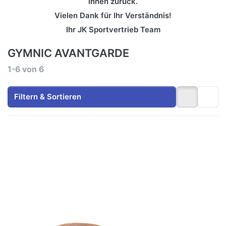
Ihnen zurück.
Vielen Dank für Ihr Verständnis!
Ihr JK Sportvertrieb Team
GYMNIC AVANTGARDE
Suchergebnisse:
1-6
von
6
Filtern & Sortieren
Drücken
Drücken
Sie
Sie ENTER
ENTER
für mehr
für mehr
Optionen
Optionen
zu Hand
zu
Pumpe
ARTZT
(Zweikanal)
Vintage
Series
Sitzball