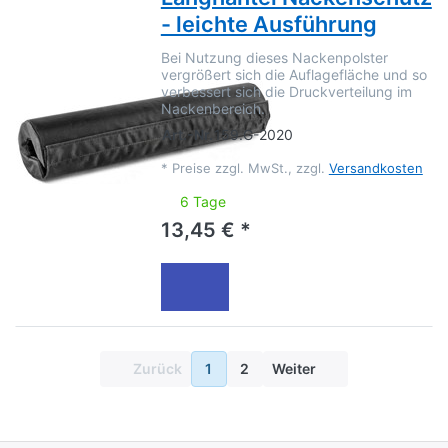
- leichte Ausführung
Bei Nutzung dieses Nackenpolster
vergrößert sich die Auflagefläche und so
verbessert sich die Druckverteilung im
Nackenbereich.
Art.-Nr.
159.G-2020
*
Preise zzgl. MwSt., zzgl.
Versandkosten
6 Tage
13,45 € *
Zurück
1
2
Weiter