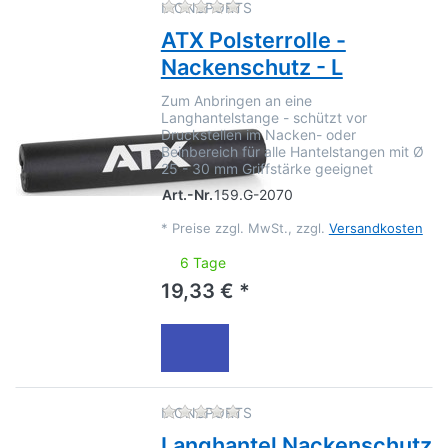
Zu diesem Produkt liegen no
IRONSPORTS
ATX Polsterrolle -
Nackenschutz - L
Zum Anbringen an eine
Langhantelstange - schützt vor
Druckstellen im Nacken- oder
Beinbereich für alle Hantelstangen mit Ø
25 - 30 mm Griffstärke geeignet
Art.-Nr.
159.G-2070
*
Preise zzgl. MwSt., zzgl.
Versandkosten
6 Tage
19,33 € *
Zu diesem Produkt liegen no
IRONSPORTS
Langhantel Nackenschutz