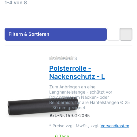
Suchergebnisse:
1-4
von
8
Filtern & Sortieren
Zu diesem Produkt liegen no
IRONSPORTS
Polsterrolle -
Nackenschutz - L
Zum Anbringen an eine
Langhantelstange - schützt vor
Druckstellen im Nacken- oder
Beinbereich, für alle Hantelstangen Ø 25
- 30 mm geeignet.
Art.-Nr.
159.G-2065
*
Preise zzgl. MwSt., zzgl.
Versandkosten
6 Tage