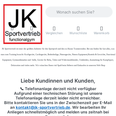
Geben Sie einen Suchbegriff ein. Währ
Vergleichen
Wunschliste
Warenkorb
Menü
Anmelden
JK Sportvertrieb
ist einer der größten Anbieter für den Sportprofi und den zu Hause Trainierenden. Bei uns finden Sie fast alles, was
man zum Training braucht: Kraftgeräte, Cardiogeräte, Bodenbeläge, Fitnessgeräte, Fitness Equipment,Hanteln & Gewichte, Functional
Equipment, Gymnastikmatten und -bälle, Geräte für Reha, Tubes und Widerstandsbänder, Umkleiden, Ausstattung für Kampfsport,
Dekoration und vieles mehr. Wir wünschen Ihnen viel Spaß beim Stöbern und Einkaufen in unserem Web Shop
Liebe Kundinnen und Kunden,
📞 Telefonanlage derzeit nicht verfügbar
Aufgrund einer technischen Störung ist unsere
Telefonanlage derzeit leider nicht erreichbar.
Bitte kontaktieren Sie uns in der Zwischenzeit per
E-Mail
an
kontakt@jk-sportvertrieb.de
. Wir bearbeiten Ihr
Anliegen schnellstmöglich und melden uns zeitnah bei