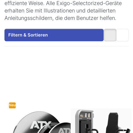
effiziente Weise. Alle Exigo-Selectorized-Geräte
erhalten Sie mit Illustrationen und detaillierten
Anleitungsschildern, die dem Benutzer helfen.
Filtern & Sortieren
Drücken Sie
Drücken
ENTER für mehr
Sie
Optionen zu
ENTER
ATX Magnetic
für mehr
Add-Weight /
Optionen
Magnetgewichte
zu Exigo
Chest
Press
Neu
Zu diesem Produkt liegen noch keine Bewertungen 
Zu diesem Produkt 
ATX
EXIGO
ATX Magnetic
Exigo Chest