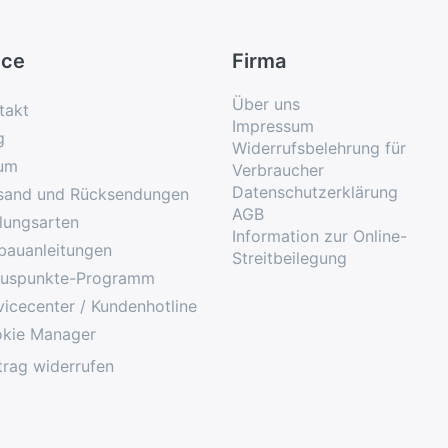
ice
Firma
Über uns
takt
Impressum
g
Widerrufsbelehrung für
um
Verbraucher
Datenschutzerklärung
sand und Rücksendungen
AGB
lungsarten
Information zur Online-
bauanleitungen
Streitbeilegung
uspunkte-Programm
vicecenter / Kundenhotline
kie Manager
trag widerrufen