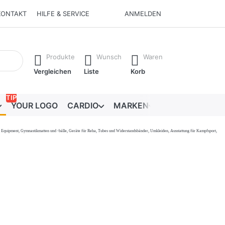
KONTAKT
HILFE & SERVICE
ANMELDEN
Ergebnisse. Drücken Sie die Eingabetaste, um alle Ergebnisse 
Produkte
Wunsch
Waren
Vergleichen
Liste
Korb
TIP
YOUR LOGO
CARDIO
MARKEN
RATGEBER
onal Equipment, Gymnastikmatten und -bälle, Geräte für Reha, Tubes und Widerstandsbänder, Umkleiden, Ausstattung für Kampfsport,