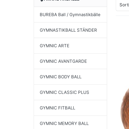
Sort
BUREBA Ball / Gymnastikbälle
GYMNASTIKBALL STÄNDER
Dr
E
für
GYMNIC ARTE
Opt
A
Vi
GYMNIC AVANTGARDE
Se
Sit
GYMNIC BODY BALL
ARTZ
GYMNIC CLASSIC PLUS
A
Vi
GYMNIC FITBALL
Si
Fast 
GYMNIC MEMORY BALL
Sitzb
fest