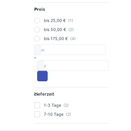
Preis
Preis
bis 25,00 €
bis 50,00 €
bis 175,00 €
von
Preisspanne
-
bis
Lieferzeit
Lieferzeit
1-3 Tage
7-10 Tage