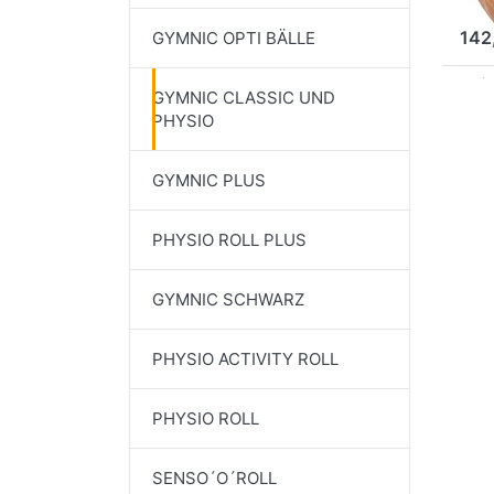
1
Haus
Fitn
142
GYMNIC OPTI BÄLLE
ARTZ
verp
GYMNIC CLASSIC UND
PHYSIO
GYMNIC PLUS
PHYSIO ROLL PLUS
GYMNIC SCHWARZ
PHYSIO ACTIVITY ROLL
PHYSIO ROLL
SENSO´O´ROLL