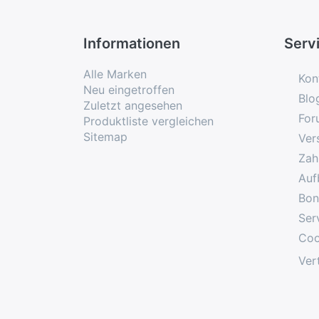
Informationen
Serv
Alle Marken
Kon
Neu eingetroffen
Blo
Zuletzt angesehen
For
Produktliste vergleichen
Sitemap
Ver
Zah
Auf
Bon
Ser
Coo
Ver