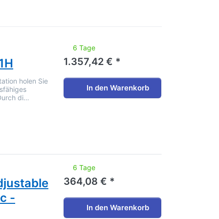
noch keine Bewertungen vor.
6 Tage
1.357,42 € *
-1H
tation holen Sie
In den Warenkorb
nsfähiges
 Durch di…
noch keine Bewertungen vor.
6 Tage
364,08 € *
justable
c -
In den Warenkorb