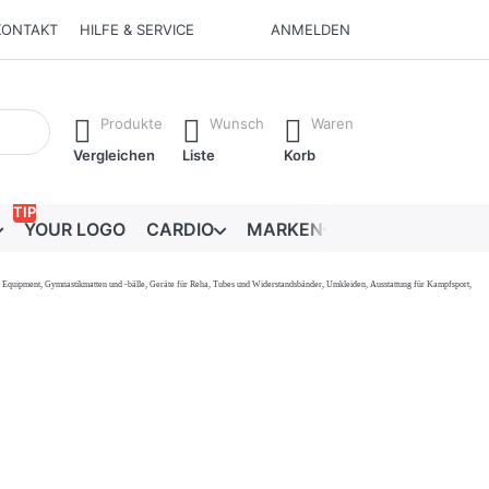
KONTAKT
HILFE & SERVICE
ANMELDEN
Ergebnisse. Drücken Sie die Eingabetaste, um alle Ergebnisse 
Produkte
Wunsch
Waren
Vergleichen
Liste
Korb
TIP
YOUR LOGO
CARDIO
MARKEN
RATGEBER
onal Equipment, Gymnastikmatten und -bälle, Geräte für Reha, Tubes und Widerstandsbänder, Umkleiden, Ausstattung für Kampfsport,