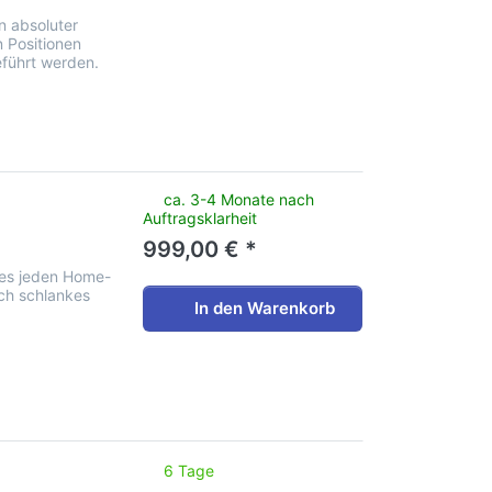
n absoluter
n Positionen
führt werden.
noch keine Bewertungen vor.
ca. 3-4 Monate nach
Auftragsklarheit
999,00 € *
ines jeden Home-
ch schlankes
In den Warenkorb
noch keine Bewertungen vor.
6 Tage