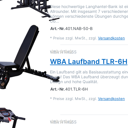
Diese hochwertige Langhantel-Bank ist ei
Allrounder. Mit insgesamt 7 verschiedene
können verschiedenste Übungen durchge
Ob…
Art.-Nr.
401.NAB-50-B
*
Preise zzgl. MwSt., zzgl.
Versandkosten
Zu diesem Produkt liegen 
WBA FITNESS
WBA Laufband TLR-6H
Ein Laufband gilt als Basisausstattung e
Gyms! Das WBA Laufband überzeugt dur
Design und hohe Qualität.
Art.-Nr.
401.TLR-6H
*
Preise zzgl. MwSt., zzgl.
Versandkosten
Zu diesem Produkt liegen 
WBA FITNESS