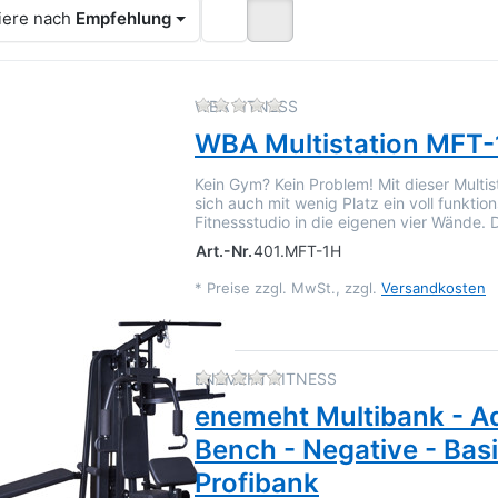
iere nach
Empfehlung
Zu diesem Produkt liegen 
WBA FITNESS
WBA Multistation MFT
Kein Gym? Kein Problem! Mit dieser Multis
sich auch mit wenig Platz ein voll funktio
Fitnessstudio in die eigenen vier Wände.
Art.-Nr.
401.MFT-1H
*
Preise zzgl. MwSt., zzgl.
Versandkosten
Zu diesem Produkt liegen 
ENEMEHT FITNESS
enemeht Multibank - Ad
Bench - Negative - Basi
Profibank