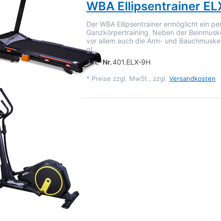
WBA Ellipsentrainer E
Der WBA Ellipsentrainer ermöglicht ein pe
Ganzkörpertraining. Neben der Beinmusk
vor allem auch die Arm- und Bauchmuskel
gl…
Art.-Nr.
401.ELX-9H
*
Preise zzgl. MwSt., zzgl.
Versandkosten