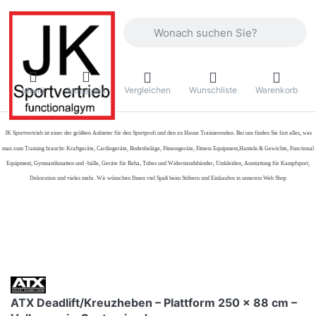
Geben Sie einen Suchbegriff ein. Währ
Vergleichen
Wunschliste
Warenkorb
Menü
Anmelden
JK Sportvertrieb
ist einer der größten Anbieter für den Sportprofi und den zu Hause Trainierenden. Bei uns finden Sie fast alles, was
man zum Training braucht: Kraftgeräte, Cardiogeräte, Bodenbeläge, Fitnessgeräte, Fitness Equipment,Hanteln & Gewichte, Functional
Equipment, Gymnastikmatten und -bälle, Geräte für Reha, Tubes und Widerstandsbänder, Umkleiden, Ausstattung für Kampfsport,
Dekoration und vieles mehr. Wir wünschen Ihnen viel Spaß beim Stöbern und Einkaufen in unserem Web Shop
ATX Deadlift/Kreuzheben – Plattform 250 x 88 cm –