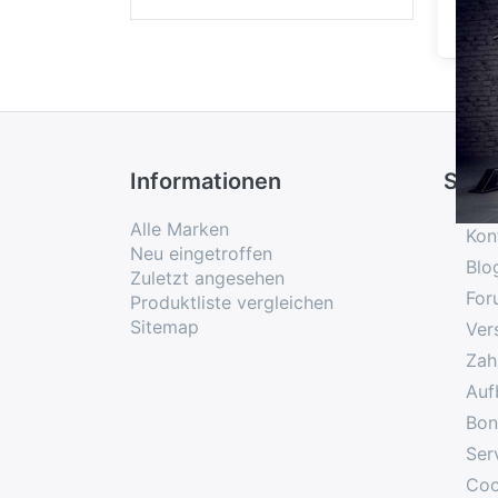
Informationen
Serv
Alle Marken
Kon
Neu eingetroffen
Blo
Zuletzt angesehen
For
Produktliste vergleichen
Sitemap
Ver
Zah
Auf
Bon
Ser
Coo