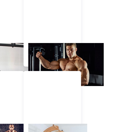
ZU HAUSE
BODYBUILDING
TRAINING
THERABOGEN