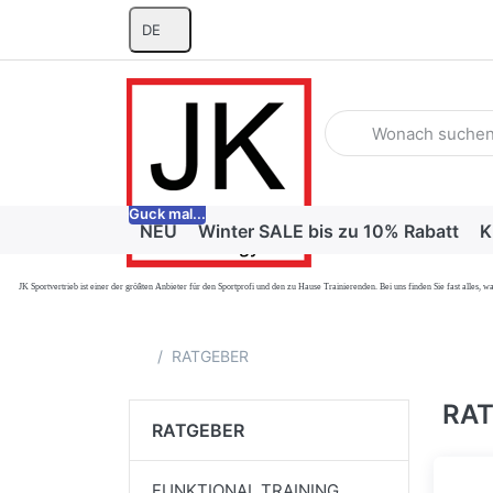
DE
Geben Sie einen Suchb
Guck mal...
NEU
Winter SALE bis zu 10% Rabatt
K
JK Sportvertrieb
ist einer der größten Anbieter für den Sportprofi und den zu Hause Trainierenden. Bei uns finden Sie fast alle
Startseite
RATGEBER
RA
RATGEBER
FUNKTIONAL TRAINING