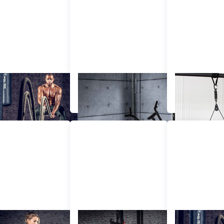
TIONAL TRAINING
HOMEGYM
FIT BLEIBEN 
R KRAFTSPORT?
EINRICHTEN AUF
KLEINEM RAUM
AFTTRAING FÜR
POWERLIFTING
FUNKTIONAL 