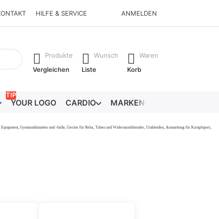
KONTAKT
HILFE & SERVICE
ANMELDEN
Ergebnisse. Drücken Sie die Eingabetaste, um alle Ergebnisse 
Produkte
Wunsch
Waren
Vergleichen
Liste
Korb
TIP
YOUR LOGO
CARDIO
MARKEN
RATGEBER
onal Equipment, Gymnastikmatten und -bälle, Geräte für Reha, Tubes und Widerstandsbänder, Umkleiden, Ausstattung für Kampfsport,