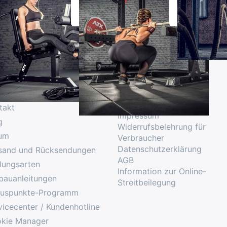
FRAUEN
ice
Firma
Über uns
takt
Impressum
g
Widerrufsbelehrung für
um
Verbraucher
Datenschutzerklärung
sand und Rücksendungen
AGB
lungsarten
Information zur Online-
bauanleitungen
Streitbeilegung
uspunkte-Programm
vicecenter / Kundenhotline
kie Manager