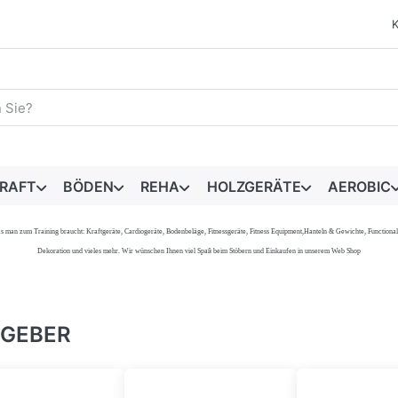
egriff ein. Während Sie tippen, erscheinen automatisch erste 
RAFT
BÖDEN
REHA
HOLZGERÄTE
AEROBIC
s, was man zum Training braucht: Kraftgeräte, Cardiogeräte, Bodenbeläge, Fitnessgeräte, Fitness Equipment,Hanteln & Gewichte, Functi
Dekoration und vieles mehr. Wir wünschen Ihnen viel Spaß beim Stöbern und Einkaufen in unserem Web Shop
TGEBER