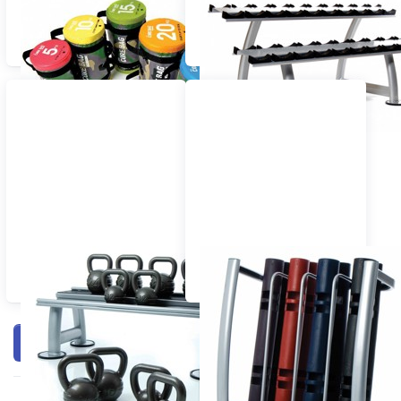
ESCAPE CORE BAGS
ESCAPE
HANTELABLAGEN &
STÄNDER
ESCAPE KETTLEBELL
VIPR
STÄNDER
Filtern & Sortieren