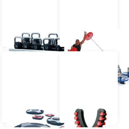
ESCAPE KETTLEBELLS
ESCAPE TORSO
TRAINER
ESCAPE OLYMPIC
ESCAPE ROTE URETHAN
SCHEIBEN D: 50MM
KURZHANTELN