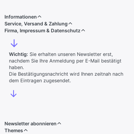
Informationen
Service, Versand & Zahlung
Firma, Impressum & Datenschutz
↓
Wichtig:
Sie erhalten unseren Newsletter erst,
nachdem Sie Ihre Anmeldung per E-Mail bestätigt
haben.
Die Bestätigungsnachricht wird Ihnen zeitnah nach
dem Eintragen zugesendet.
↓
Newsletter abonnieren
Themes