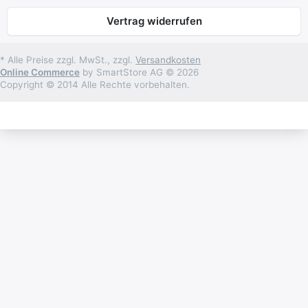
Vertrag widerrufen
* Alle Preise zzgl. MwSt., zzgl.
Versandkosten
Online Commerce
by SmartStore AG © 2026
Copyright © 2014 Alle Rechte vorbehalten.