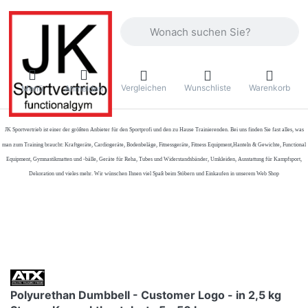
Geben Sie einen Suchbegriff ein. Währ
Vergleichen
Wunschliste
Warenkorb
Menü
Anmelden
JK Sportvertrieb
ist einer der größten Anbieter für den Sportprofi und den zu Hause Trainierenden. Bei uns finden Sie fast alles, was
man zum Training braucht: Kraftgeräte, Cardiogeräte, Bodenbeläge, Fitnessgeräte, Fitness Equipment,Hanteln & Gewichte, Functional
Equipment, Gymnastikmatten und -bälle, Geräte für Reha, Tubes und Widerstandsbänder, Umkleiden, Ausstattung für Kampfsport,
Dekoration und vieles mehr. Wir wünschen Ihnen viel Spaß beim Stöbern und Einkaufen in unserem Web Shop
Polyurethan Dumbbell - Customer Logo - in 2,5 kg