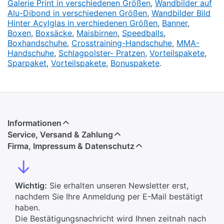
Galerie Print in verschiedenen Größen
,
Wandbilder auf
Alu-Dibond in verschiedenen Größen
,
Wandbilder Bild
Hinter Acylglas in verchiedenen Größen
,
Banner
,
Boxen
,
Boxsäcke
,
Maisbirnen
,
Speedballs
,
Boxhandschuhe
,
Crosstraining-Handschuhe
,
MMA-
Handschuhe
,
Schlagpolster- Pratzen
,
Vorteilspakete
,
Sparpaket
,
Vorteilspakete
,
Bonuspakete
.
Informationen
Service, Versand & Zahlung
Firma, Impressum & Datenschutz
↓
Wichtig:
Sie erhalten unseren Newsletter erst,
nachdem Sie Ihre Anmeldung per E-Mail bestätigt
haben.
Die Bestätigungsnachricht wird Ihnen zeitnah nach