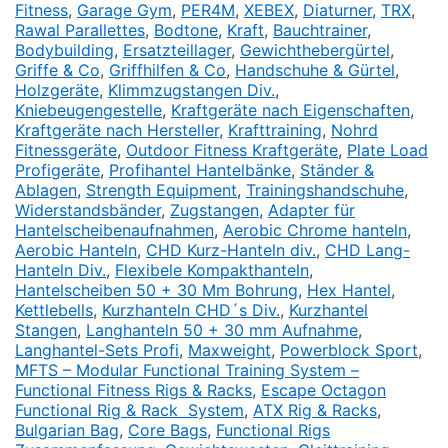
Fitness
,
Garage Gym
,
PER4M
,
XEBEX
,
Diaturner
,
TRX
,
Rawal Parallettes
,
Bodtone
,
Kraft
,
Bauchtrainer
,
Bodybuilding
,
Ersatzteillager
,
Gewichthebergürtel
,
Griffe & Co
,
Griffhilfen & Co
,
Handschuhe & Gürtel
,
Holzgeräte
,
Klimmzugstangen Div.
,
Kniebeugengestelle
,
Kraftgeräte nach Eigenschaften
,
Kraftgeräte nach Hersteller
,
Krafttraining
,
Nohrd
Fitnessgeräte
,
Outdoor Fitness Kraftgeräte
,
Plate Load
Profigeräte
,
Profihantel Hantelbänke
,
Ständer &
Ablagen
,
Strength Equipment
,
Trainingshandschuhe
,
Widerstandsbänder
,
Zugstangen
,
Adapter für
Hantelscheibenaufnahmen
,
Aerobic Chrome hanteln
,
Aerobic Hanteln
,
CHD Kurz-Hanteln div.
,
CHD Lang-
Hanteln Div.
,
Flexibele Kompakthanteln
,
Hantelscheiben 50 + 30 Mm Bohrung
,
Hex Hantel
,
Kettlebells
,
Kurzhanteln CHD´s Div.
,
Kurzhantel
Stangen
,
Langhanteln 50 + 30 mm Aufnahme
,
Langhantel-Sets Profi
,
Maxweight
,
Powerblock Sport
,
MFTS – Modular Functional Training System –
Functional Fitness Rigs & Racks
,
Escape Octagon
Functional Rig & Rack
System
,
ATX Rig & Racks
,
Bulgarian Bag
,
Core Bags
,
Functional Rigs