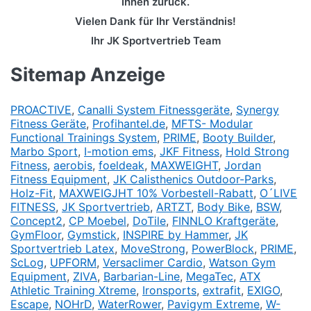
Ihnen zurück.
Vielen Dank für Ihr Verständnis!
Ihr JK Sportvertrieb Team
Sitemap Anzeige
PROACTIVE
,
Canalli System Fitnessgeräte
,
Synergy
Fitness Geräte
,
Profihantel.de
,
MFTS- Modular
Functional Trainings System
,
PRIME
,
Booty Builder
,
Marbo Sport
,
I-motion ems
,
JKF Fitness
,
Hold Strong
Fitness
,
aerobis
,
foeldeak
,
MAXWEIGHT
,
Jordan
Fitness Equipment
,
JK Calisthenics Outdoor-Parks
,
Holz-Fit
,
MAXWEIGJHT 10% Vorbestell-Rabatt
,
O´LIVE
FITNESS
,
JK Sportvertrieb
,
ARTZT
,
Body Bike
,
BSW
,
Concept2
,
CP Moebel
,
DoTile
,
FINNLO Kraftgeräte
,
GymFloor
,
Gymstick
,
INSPIRE by Hammer
,
JK
Sportvertrieb Latex
,
MoveStrong
,
PowerBlock
,
PRIME
,
ScLog
,
UPFORM
,
Versaclimer Cardio
,
Watson Gym
Equipment
,
ZIVA
,
Barbarian-Line
,
MegaTec
,
ATX
Athletic Training Xtreme
,
Ironsports
,
extrafit
,
EXIGO
,
Escape
,
NOHrD
,
WaterRower
,
Pavigym Extreme
,
W-