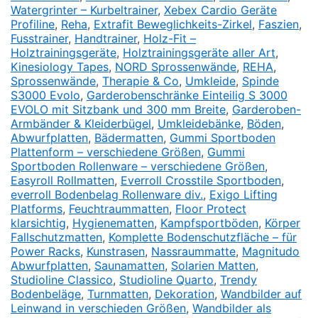
Watergrinter – Kurbeltrainer
,
Xebex Cardio Geräte
Profiline
,
Reha
,
Extrafit Beweglichkeits-Zirkel
,
Faszien
,
Fusstrainer
,
Handtrainer
,
Holz-Fit –
Holztrainingsgeräte
,
Holztrainingsgeräte aller Art
,
Kinesiology Tapes
,
NORD Sprossenwände
,
REHA
,
Sprossenwände
,
Therapie & Co
,
Umkleide
,
Spinde
S3000 Evolo
,
Garderobenschränke Einteilig S 3000
EVOLO mit Sitzbank und 300 mm Breite
,
Garderoben-
Armbänder & Kleiderbügel
,
Umkleidebänke
,
Böden
,
Abwurfplatten
,
Bädermatten
,
Gummi Sportboden
Plattenform – verschiedene Größen
,
Gummi
Sportboden Rollenware – verschiedene Größen
,
Easyroll Rollmatten
,
Everroll Crosstile Sportboden
,
everroll Bodenbelag Rollenware div.
,
Exigo Lifting
Platforms
,
Feuchtraummatten
,
Floor Protect
klarsichtig
,
Hygienematten
,
Kampfsportböden
,
Körper
Fallschutzmatten
,
Komplette Bodenschutzfläche – für
Power Racks
,
Kunstrasen
,
Nassraummatte
,
Magnitudo
Abwurfplatten
,
Saunamatten
,
Solarien Matten
,
Studioline Classico
,
Studioline Quarto
,
Trendy
Bodenbeläge
,
Turnmatten
,
Dekoration
,
Wandbilder auf
Leinwand in verschieden Größen
,
Wandbilder als