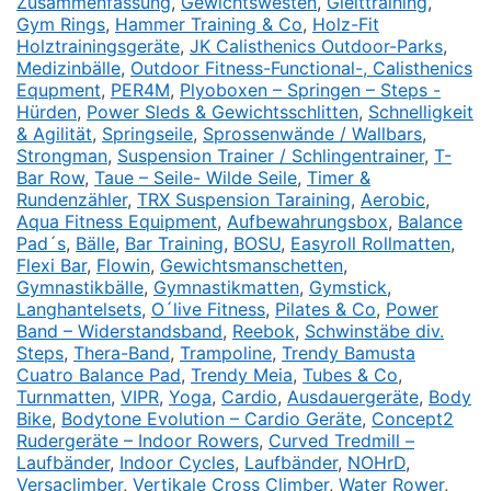
Zusammenfassung
,
Gewichtswesten
,
Gleittraining
,
Gym Rings
,
Hammer Training & Co
,
Holz-Fit
Holztrainingsgeräte
,
JK Calisthenics Outdoor-Parks
,
Medizinbälle
,
Outdoor Fitness-Functional-, Calisthenics
Equpment
,
PER4M
,
Plyoboxen – Springen – Steps -
Hürden
,
Power Sleds & Gewichtsschlitten
,
Schnelligkeit
& Agilität
,
Springseile
,
Sprossenwände / Wallbars
,
Strongman
,
Suspension Trainer / Schlingentrainer
,
T-
Bar Row
,
Taue – Seile- Wilde Seile
,
Timer &
Rundenzähler
,
TRX Suspension Taraining
,
Aerobic
,
Aqua Fitness Equipment
,
Aufbewahrungsbox
,
Balance
Pad´s
,
Bälle
,
Bar Training
,
BOSU
,
Easyroll Rollmatten
,
Flexi Bar
,
Flowin
,
Gewichtsmanschetten
,
Gymnastikbälle
,
Gymnastikmatten
,
Gymstick
,
Langhantelsets
,
O´live Fitness
,
Pilates & Co
,
Power
Band – Widerstandsband
,
Reebok
,
Schwinstäbe div.
Steps
,
Thera-Band
,
Trampoline
,
Trendy Bamusta
Cuatro Balance Pad
,
Trendy Meia
,
Tubes & Co
,
Turnmatten
,
VIPR
,
Yoga
,
Cardio
,
Ausdauergeräte
,
Body
Bike
,
Bodytone Evolution – Cardio Geräte
,
Concept2
Rudergeräte – Indoor Rowers
,
Curved Tredmill –
Laufbänder
,
Indoor Cycles
,
Laufbänder
,
NOHrD
,
Versaclimber
,
Vertikale Cross Climber
,
Water Rower
,