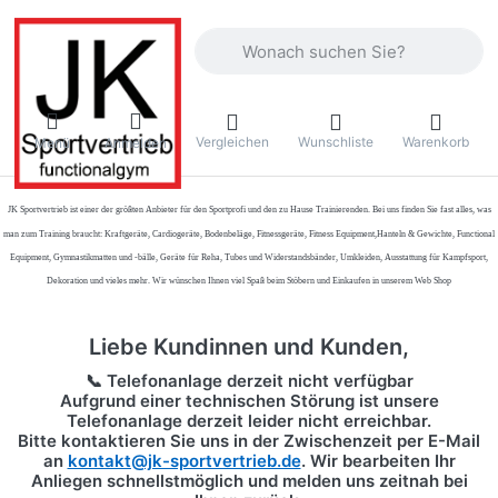
Geben Sie einen Suchbegriff ein. Währ
Vergleichen
Wunschliste
Warenkorb
Menü
Anmelden
JK Sportvertrieb
ist einer der größten Anbieter für den Sportprofi und den zu Hause Trainierenden. Bei uns finden Sie fast alles, was
man zum Training braucht: Kraftgeräte, Cardiogeräte, Bodenbeläge, Fitnessgeräte, Fitness Equipment,Hanteln & Gewichte, Functional
Equipment, Gymnastikmatten und -bälle, Geräte für Reha, Tubes und Widerstandsbänder, Umkleiden, Ausstattung für Kampfsport,
Dekoration und vieles mehr. Wir wünschen Ihnen viel Spaß beim Stöbern und Einkaufen in unserem Web Shop
Liebe Kundinnen und Kunden,
📞 Telefonanlage derzeit nicht verfügbar
Aufgrund einer technischen Störung ist unsere
Telefonanlage derzeit leider nicht erreichbar.
Bitte kontaktieren Sie uns in der Zwischenzeit per
E-Mail
an
kontakt@jk-sportvertrieb.de
. Wir bearbeiten Ihr
Anliegen schnellstmöglich und melden uns zeitnah bei