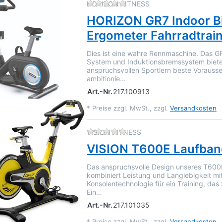
Zu diesem Produkt liegen 
HORIZON FITNESS
HORIZON GR7 Indoor B
Ergometer Fahrradtrai
Dies ist eine wahre Rennmaschine. Das GR
System und Induktionsbremssystem biete
anspruchsvollen Sportlern beste Vorauss
ambitionie…
Art.-Nr.
217.100913
*
Preise zzgl. MwSt., zzgl.
Versandkosten
Zu diesem Produkt liegen 
VISION FITNESS
VISION T600E Laufban
Das anspruchsvolle Design unseres T60
kombiniert Leistung und Langlebigkeit m
Konsolentechnologie für ein Training, da
Ein…
Art.-Nr.
217.101035
*
Preise zzgl. MwSt., zzgl.
Versandkosten