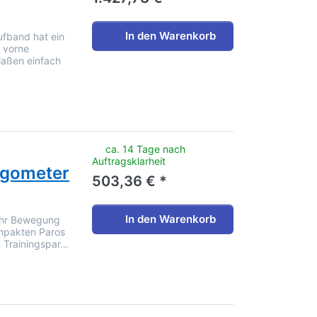
In den Warenkorb
ufband hat ein
h vorne
aßen einfach
noch keine Bewertungen vor.
ca. 14 Tage nach
Auftragsklarheit
rgometer
503,36 € *
In den Warenkorb
mehr Bewegung
ompakten Paros
n Trainingspar…