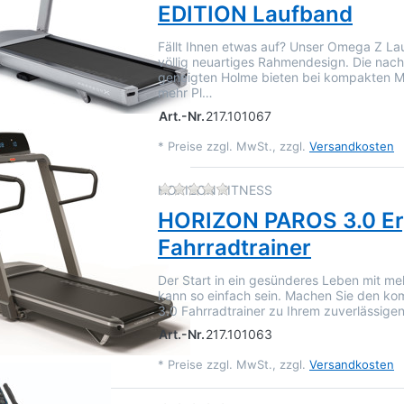
EDITION Laufband
Fällt Ihnen etwas auf? Unser Omega Z La
völlig neuartiges Rahmendesign. Die nac
geneigten Holme bieten bei kompakten M
mehr Pl…
Art.-Nr.
217.101067
*
Preise zzgl. MwSt., zzgl.
Versandkosten
Zu diesem Produkt liegen 
HORIZON FITNESS
HORIZON PAROS 3.0 E
Fahrradtrainer
Der Start in ein gesünderes Leben mit 
kann so einfach sein. Machen Sie den k
3.0 Fahrradtrainer zu Ihrem zuverlässige
Art.-Nr.
217.101063
*
Preise zzgl. MwSt., zzgl.
Versandkosten