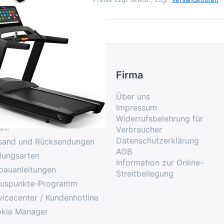
ice
Firma
Über uns
takt
Impressum
g
Widerrufsbelehrung für
um
Verbraucher
Datenschutzerklärung
sand und Rücksendungen
AGB
lungsarten
Information zur Online-
bauanleitungen
Streitbeilegung
uspunkte-Programm
vicecenter / Kundenhotline
kie Manager