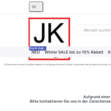
DE
Geben Sie einen Suchb
Guck mal...
NEU
Winter SALE bis zu 10% Rabatt
K
JK Sportvertrieb
ist einer der größten Anbieter für den Sportprofi und den zu Hause Trainierenden. Bei uns finden Sie fast alle
Aufgrund einer 
Bitte kontaktieren Sie uns in der Zwischenze