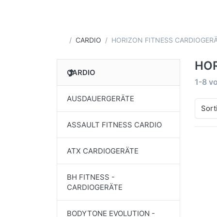
Startseite
CARDIO
HORIZON FITNESS CARDIOGER
HOR
CARDIO
Suche
1-8
v
AUSDAUERGERÄTE
Sort
ASSAULT FITNESS CARDIO
ATX CARDIOGERÄTE
BH FITNESS -
CARDIOGERÄTE
BODYTONE EVOLUTION -