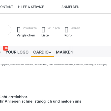
KONTAKT
HILFE & SERVICE
ANMELDEN
Ergebnisse. Drücken Sie die Eingabetaste, um alle Ergebnisse 
Produkte
Wunsch
Waren
Vergleichen
Liste
Korb
TIP
YOUR LOGO
CARDIO
MARKEN
RATGEBER
onal Equipment, Gymnastikmatten und -bälle, Geräte für Reha, Tubes und Widerstandsbänder, Umkleiden, Ausstattung für Kampfsport,
icht erreichbar.
 Ihr Anliegen schnellstmöglich und melden uns