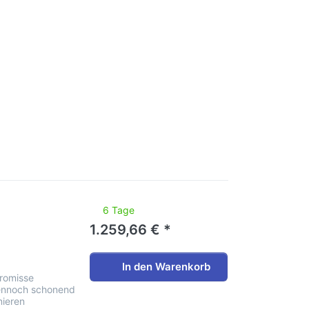
noch keine Bewertungen vor.
6 Tage
1.259,66 € *
In den Warenkorb
romisse
dennoch schonend
nieren