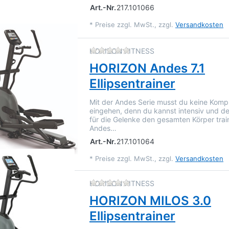
Art.-Nr.
217.101066
*
Preise zzgl. MwSt., zzgl.
Versandkosten
Zu diesem Produkt liegen 
HORIZON FITNESS
HORIZON Andes 7.1
Ellipsentrainer
Mit der Andes Serie musst du keine Komp
eingehen, denn du kannst intensiv und 
für die Gelenke den gesamten Körper train
Andes…
Art.-Nr.
217.101064
*
Preise zzgl. MwSt., zzgl.
Versandkosten
Zu diesem Produkt liegen 
HORIZON FITNESS
HORIZON MILOS 3.0
Ellipsentrainer