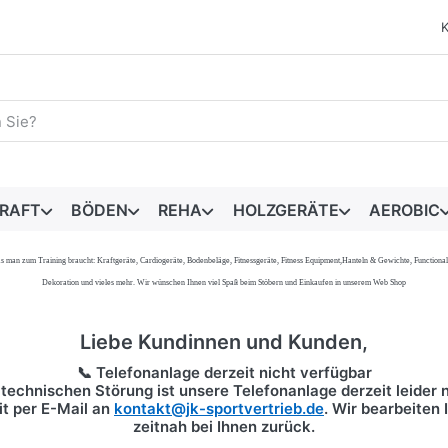
egriff ein. Während Sie tippen, erscheinen automatisch erste 
RAFT
BÖDEN
REHA
HOLZGERÄTE
AEROBIC
s, was man zum Training braucht: Kraftgeräte, Cardiogeräte, Bodenbeläge, Fitnessgeräte, Fitness Equipment,Hanteln & Gewichte, Functi
Dekoration und vieles mehr. Wir wünschen Ihnen viel Spaß beim Stöbern und Einkaufen in unserem Web Shop
Liebe Kundinnen und Kunden,
📞 Telefonanlage derzeit nicht verfügbar
technischen Störung ist unsere Telefonanlage derzeit leider n
it per
E-Mail
an
kontakt@jk-sportvertrieb.de
. Wir bearbeiten
zeitnah bei Ihnen zurück.