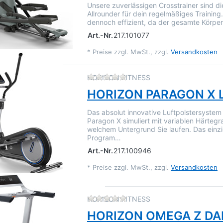
Unsere zuverlässigen Crosstrainer sind di
Allrounder für dein regelmäßiges Training.
dennoch effizient, da der gesamte Körpe
Art.-Nr.
217.101077
*
Preise zzgl. MwSt., zzgl.
Versandkosten
Zu diesem Produkt liegen 
HORIZON FITNESS
HORIZON PARAGON X 
Das absolut innovative Luftpolstersyste
Paragon X simuliert mit variablen Härtegr
welchem Untergrund Sie laufen. Das einzi
Program…
Art.-Nr.
217.100946
*
Preise zzgl. MwSt., zzgl.
Versandkosten
Zu diesem Produkt liegen 
HORIZON FITNESS
HORIZON OMEGA Z DA