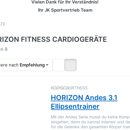
Vielen Dank für Ihr Verständnis!
Ihr JK Sportvertrieb Team
ÄTE
IZON FITNESS CARDIOGERÄTE
rgebnisse:
on
8
iere nach
Empfehlung
Zu diesem Produkt liegen 
HORIZON FITNESS
HORIZON Andes 3.1
Ellipsentrainer
Mit der Andes Serie musst du keine Komp
eingehen, denn du kannst intensiv und 
für die Gelenke den gesamten Körper trai