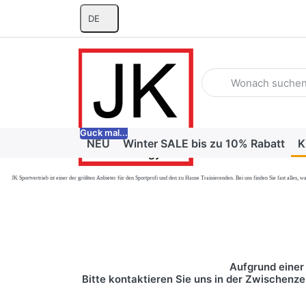
DE
Geben Sie einen Suchb
Guck mal...
NEU
Winter SALE bis zu 10% Rabatt
K
JK Sportvertrieb
ist einer der größten Anbieter für den Sportprofi und den zu Hause Trainierenden. Bei uns finden Sie fast alle
Aufgrund einer 
Bitte kontaktieren Sie uns in der Zwischenze