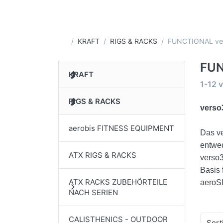
Startseite
KRAFT
RIGS & RACKS
FUNCTIONAL ve
FUN
KRAFT
Suche
1-12
v
RIGS & RACKS
verso
aerobis FITNESS EQUIPMENT
Das ve
entwed
ATX RIGS & RACKS
verso3
Basis 
ATX RACKS ZUBEHÖRTEILE
aeroSl
NACH SERIEN
CALISTHENICS - OUTDOOR
Sort