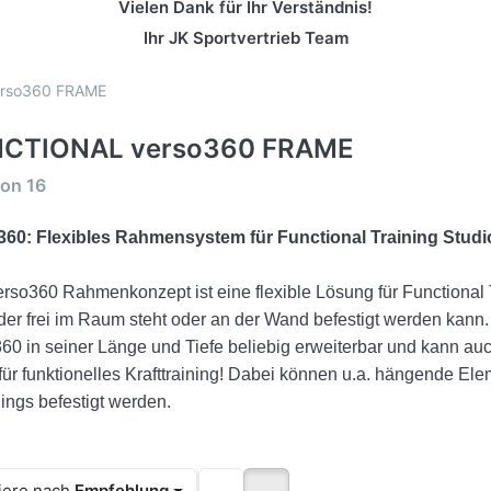
Vielen Dank für Ihr Verständnis!
Ihr JK Sportvertrieb Team
rso360 FRAME
CTIONAL verso360 FRAME
rgebnisse:
on
16
360: Flexibles Rahmensystem für Functional Training Studi
rso360 Rahmenkonzept ist eine flexible Lösung für Functional 
er frei im Raum steht oder an der Wand befestigt werden kann. 
60 in seiner Länge und Tiefe beliebig erweiterbar und kann au
für funktionelles Krafttraining! Dabei können u.a. hängende E
ings befestigt werden.
iere nach
Empfehlung