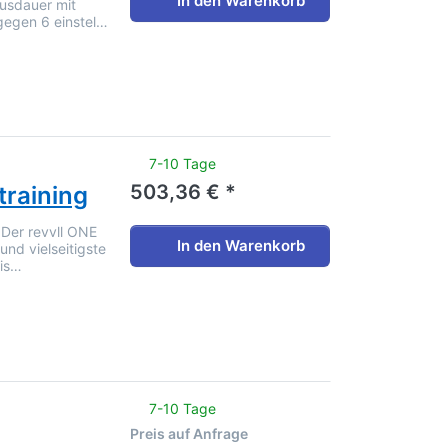
In den Warenkorb
Ausdauer mit
gegen 6 einstel…
noch keine Bewertungen vor.
7-10 Tage
503,36 € *
training
. Der revvll ONE
In den Warenkorb
und vielseitigste
eis…
noch keine Bewertungen vor.
7-10 Tage
Preis auf Anfrage