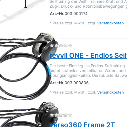
Seiltraining der Welt. Trainiere Kraft und 
Zug-, Druck- und Rotationsbewegungen 
Art.-Nr.
003.000174
*
Preise zzgl. MwSt., zzgl.
Versandkosten
Zu diesem Produkt liegen 
AEROBIS
revvll ONE - Endlos Seil
Der beste Einstieg ins Endlos-Seiltraining
bietet stufenlos verstellbaren Widerstand 
Übungsmöglichkeiten. Die robuste Bauw
Art.-Nr.
003.000806
*
Preise zzgl. MwSt., zzgl.
Versandkosten
Zu diesem Produkt liegen 
AEROBIS
verso360 Frame 2T