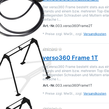
Der verso360 Frame besteht stets aus ei
Stands und einem bzw. mehreren Top-Ele
beiliegenden Schrauben und Muttern erla
einfache I…
Art.-Nr.
003.verso360Frame2T
*
Preise zzgl. MwSt., zzgl.
Versandkosten
Zu diesem Produkt liegen 
AEROBIS
verso360 Frame 1T
Der verso360 Frame besteht stets aus ei
Stands und einem bzw. mehreren Top-Ele
beiliegenden Schrauben und Muttern erla
einfache I…
Art.-Nr.
003.verso360Frame1T
*
Preise zzgl. MwSt., zzgl.
Versandkosten
Zu diesem Produkt liegen 