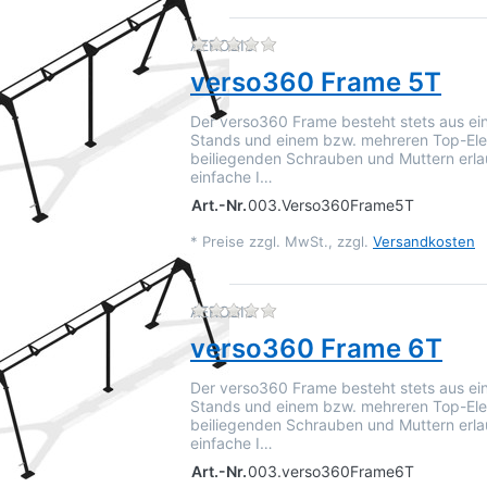
Zu diesem Produkt liegen 
AEROBIS
verso360 Frame 5T
Der verso360 Frame besteht stets aus ei
Stands und einem bzw. mehreren Top-Ele
beiliegenden Schrauben und Muttern erla
einfache I…
Art.-Nr.
003.Verso360Frame5T
*
Preise zzgl. MwSt., zzgl.
Versandkosten
Zu diesem Produkt liegen 
AEROBIS
verso360 Frame 6T
Der verso360 Frame besteht stets aus ei
Stands und einem bzw. mehreren Top-Ele
beiliegenden Schrauben und Muttern erla
einfache I…
Art.-Nr.
003.verso360Frame6T