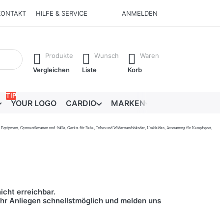
KONTAKT
HILFE & SERVICE
ANMELDEN
Ergebnisse. Drücken Sie die Eingabetaste, um alle Ergebnisse 
Produkte
Wunsch
Waren
Vergleichen
Liste
Korb
TIP
YOUR LOGO
CARDIO
MARKEN
RATGEBER
onal Equipment, Gymnastikmatten und -bälle, Geräte für Reha, Tubes und Widerstandsbänder, Umkleiden, Ausstattung für Kampfsport,
icht erreichbar.
 Ihr Anliegen schnellstmöglich und melden uns