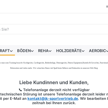
egriff ein. Während Sie tippen, erscheinen automatisch erste 
RAFT
BÖDEN
REHA
HOLZGERÄTE
AEROBIC
s, was man zum Training braucht: Kraftgeräte, Cardiogeräte, Bodenbeläge, Fitnessgeräte, Fitness Equipment,Hanteln & Gewichte, Functi
Dekoration und vieles mehr. Wir wünschen Ihnen viel Spaß beim Stöbern und Einkaufen in unserem Web Shop
Liebe Kundinnen und Kunden,
📞 Telefonanlage derzeit nicht verfügbar
technischen Störung ist unsere Telefonanlage derzeit leider n
it per
E-Mail
an
kontakt@jk-sportvertrieb.de
. Wir bearbeiten
zeitnah bei Ihnen zurück.