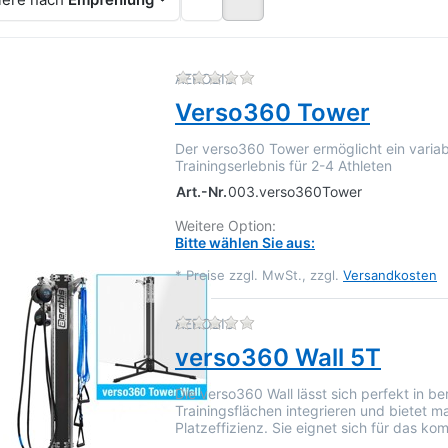
Zu diesem Produkt liegen 
AEROBIS
Verso360 Tower
Der verso360 Tower ermöglicht ein variab
Trainingserlebnis für 2-4 Athleten
Art.-Nr.
003.verso360Tower
Weitere Option:
Bitte wählen Sie aus:
*
Preise zzgl. MwSt., zzgl.
Versandkosten
Zu diesem Produkt liegen 
AEROBIS
verso360 Wall 5T
Die verso360 Wall lässt sich perfekt in b
Trainingsflächen integrieren und bietet m
Platzeffizienz. Sie eignet sich für das ko