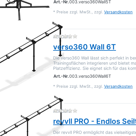
Art.-Nr.
003.verso360Wall5T
*
Preise zzgl. MwSt., zzgl.
Versandkosten
Zu diesem Produkt liegen 
AEROBIS
verso360 Wall 6T
Die verso360 Wall lässt sich perfekt in b
Trainingsflächen integrieren und bietet m
Platzeffizienz. Sie eignet sich für das ko
Art.-Nr.
003.verso360Wall6T
*
Preise zzgl. MwSt., zzgl.
Versandkosten
Zu diesem Produkt liegen 
AEROBIS
revvll PRO - Endlos Seil
Der revvll PRO ermöglicht das vielseitigst