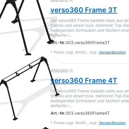
AEROBIS
verso360 Frame 3T
Der verso360 Frame besteht stets aus ei
Stands und einem bzw. mehreren Top-Ele
beiliegenden Schrauben und Muttern erla
einfache I…
Art.-Nr.
003.verso360Frame3T
*
Preise zzgl. MwSt., zzgl.
Versandkosten
Zu diesem Produkt liegen 
AEROBIS
verso360 Frame 4T
Der verso360 Frame besteht stets aus ei
Stands und einem bzw. mehreren Top-Ele
beiliegenden Schrauben und Muttern erla
einfache I…
Art.-Nr.
003.verso360Frame4T
*
Preise zzgl. MwSt., zzgl.
Versandkosten