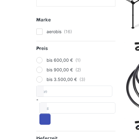
Marke
Marke
aerobis
Preis
Preis
bis 600,00 €
bis 900,00 €
bis 3.500,00 €
von
Preisspanne
-
bis
Lieferzeit
Lieferzeit