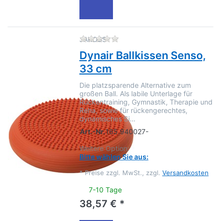
Zu diesem Produkt liegen no
JAKOBS
Dynair Ballkissen Senso,
33 cm
Die platzsparende Alternative zum
großen Ball. Als labile Unterlage für
Rückentraining, Gymnastik, Therapie und
Reha, sowie für rückengerechtes,
dynamisches Si…
Art.-Nr.
165.940027-
Weitere Option:
Bitte wählen Sie aus:
*
Preise zzgl. MwSt., zzgl.
Versandkosten
7-10 Tage
38,57 € *