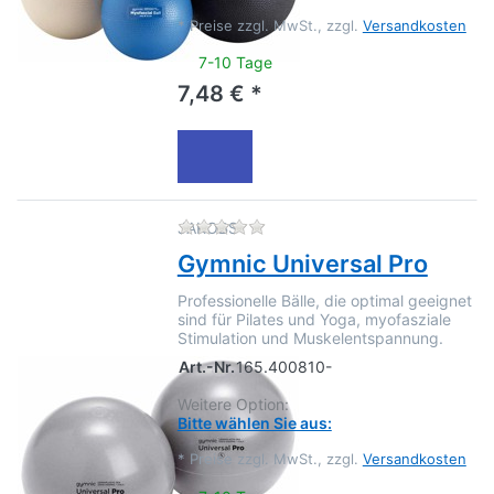
*
Preise zzgl. MwSt., zzgl.
Versandkosten
7-10 Tage
7,48 € *
Zu diesem Produkt liegen no
JAKOBS
Gymnic Universal Pro
Professionelle Bälle, die optimal geeignet
sind für Pilates und Yoga, myofasziale
Stimulation und Muskelentspannung.
Art.-Nr.
165.400810-
Weitere Option:
Bitte wählen Sie aus:
*
Preise zzgl. MwSt., zzgl.
Versandkosten