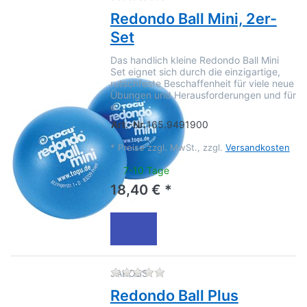
Redondo Ball Mini, 2er-
Set
Das handlich kleine Redondo Ball Mini
Set eignet sich durch die einzigartige,
rutschfeste Beschaffenheit für viele neue
Übungen und Herausforderungen und für
e…
Art.-Nr.
165.9491900
*
Preise zzgl. MwSt., zzgl.
Versandkosten
7-10 Tage
18,40 € *
Zu diesem Produkt liegen no
JAKOBS
Redondo Ball Plus