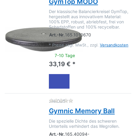
GymTop MODO
Der klassische Balancierkreisel GymTop,
hergestellt aus innovativem Material:
100% EPP, robust, abriebfest, frei von
Schadstoffen und 100% recycelbar.
Art.-Nr.
165.1010670
*
Preise zzgl. MwSt., zzgl.
Versandkosten
7-10 Tage
33,19 € *
Zu diesem Produkt liegen no
JAKOBS
Gymnic Memory Ball
Die spezielle Dichte des schweren
Unterteils verhindert das Wegrollen.
Art.-Nr.
165.40094-