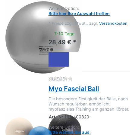
Weitere Option:
Bitte hier Ihre Auswahl treffen
*
Preise zzgl. MwSt., zzgl.
Versandkosten
7-10 Tage
28,49 € *
Zu diesem Produkt liegen no
JAKOBS
Myo Fascial Ball
Die besondere Festigkeit der Bälle, nach
Wunsch regulierbar, ermöglicht
myofasziales Training am ganzen Körper.
Art.-Nr.
165.400820-
Weitere Option:
Bitte wählen Sie aus: