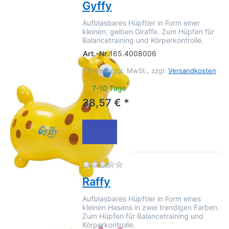
Gyffy
Aufblasbares Hüpftier in Form einer
kleinen, gelben Giraffe. Zum Hüpfen für
Balancetraining und Körperkontrolle.
Art.-Nr.
165.4008006
*
Preise zzgl. MwSt., zzgl.
Versandkosten
7-10 Tage
38,57 € *
Zu diesem Produkt liegen no
JAKOBS
Raffy
Aufblasbares Hüpftier in Form eines
kleinen Hasens in zwei trendigen Farben.
Zum Hüpfen für Balancetraining und
Körperkontrolle.