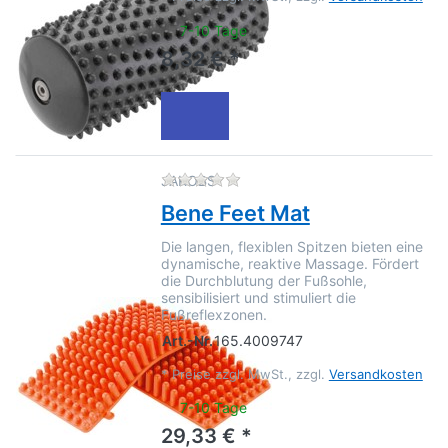
7-10 Tage
8,32 € *
Zu diesem Produkt liegen no
JAKOBS
Bene Feet Mat
Die langen, flexiblen Spitzen bieten eine
dynamische, reaktive Massage. Fördert
die Durchblutung der Fußsohle,
sensibilisiert und stimuliert die
Fußreflexzonen.
Art.-Nr.
165.4009747
*
Preise zzgl. MwSt., zzgl.
Versandkosten
7-10 Tage
29,33 € *