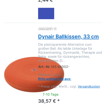
Zu diesem Produkt liegen no
JAKOBS
Dynair Ballkissen, 33 cm
Die platzsparende Alternative zum
großen Ball. Als labile Unterlage für
Rückentraining, Gymnastik, Therapie und
Reha, sowie für rückengerechtes,
dynamisches Si…
Art.-Nr.
165.94002-
Weitere Option:
Bitte wählen Sie aus:
*
Preise zzgl. MwSt., zzgl.
Versandkosten
7-10 Tage
38,57 € *