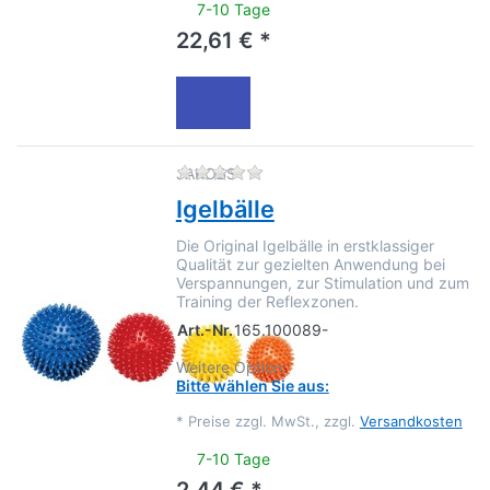
7-10 Tage
22,61 € *
Zu diesem Produkt liegen no
JAKOBS
Igelbälle
Die Original Igelbälle in erstklassiger
Qualität zur gezielten Anwendung bei
Verspannungen, zur Stimulation und zum
Training der Reflexzonen.
Art.-Nr.
165.100089-
Weitere Option:
Bitte wählen Sie aus:
*
Preise zzgl. MwSt., zzgl.
Versandkosten
7-10 Tage
2,44 € *