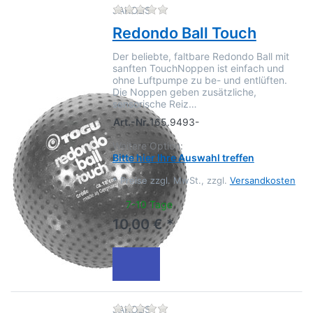
Zu diesem Produkt liegen no
JAKOBS
Redondo Ball Touch
Der beliebte, faltbare Redondo Ball mit
sanften TouchNoppen ist einfach und
ohne Luftpumpe zu be- und entlüften.
Die Noppen geben zusätzliche,
sensorische Reiz…
Art.-Nr.
165.9493-
Weitere Option:
Bitte hier Ihre Auswahl treffen
*
Preise zzgl. MwSt., zzgl.
Versandkosten
7-10 Tage
10,00 € *
Zu diesem Produkt liegen no
JAKOBS