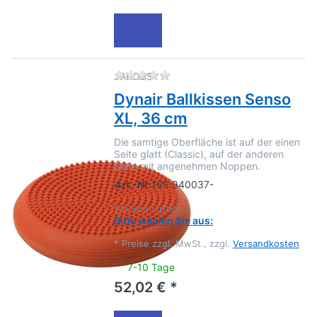
Zu diesem Produkt liegen no
JAKOBS
Dynair Ballkissen Senso
XL, 36 cm
Die samtige Oberfläche ist auf der einen
Seite glatt (Classic), auf der anderen
Seite mit angenehmen Noppen.
Art.-Nr.
165.940037-
Weitere Option:
Bitte wählen Sie aus:
*
Preise zzgl. MwSt., zzgl.
Versandkosten
7-10 Tage
52,02 € *