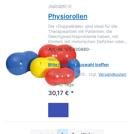
Zu diesem Produkt liegen no
JAKOBS
Physiorollen
Die «Doppelbälle» sind ideal für die
Therapiearbeit mit Patienten, die
Gleichgewichtsprobleme haben, mit
Kindern mit motorischen Defiziten oder...
Art.-Nr.
165.400880-
Weitere Option:
Bitte hier Ihre Auswahl treffen
*
Preise zzgl. MwSt., zzgl.
Versandkosten
7-10 Tage
30,17 € *