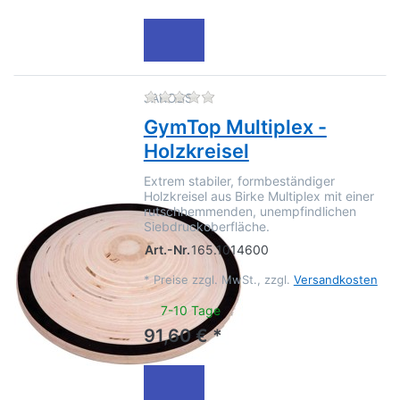
Zu diesem Produkt liegen no
JAKOBS
GymTop Multiplex -
Holzkreisel
Extrem stabiler, formbeständiger
Holzkreisel aus Birke Multiplex mit einer
rutschhemmenden, unempfindlichen
Siebdruckoberfläche.
Art.-Nr.
165.1014600
*
Preise zzgl. MwSt., zzgl.
Versandkosten
7-10 Tage
91,60 € *