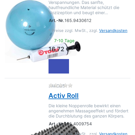
Verspannungen. Das sanfte,
hautfreundliche Material schützt die
Nozizeption und beugt einer…
Art.-Nr.
165.9430612
*
Preise zzgl. MwSt., zzgl.
Versandkosten
7-10 Tage
16,72 € *
Zu diesem Produkt liegen no
JAKOBS
Activ Roll
Die kleine Noppenrolle bewirkt einen
angenehmen Massageeffekt und fördert
die Durchblutung des ganzen Körpers.
Art.-Nr.
165.4009754
*
Preise zzgl. MwSt., zzgl.
Versandkosten