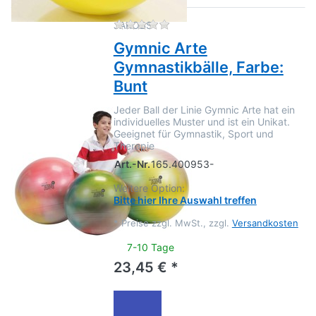
Zu diesem Produkt liegen no
JAKOBS
Gymnic Arte
Gymnastikbälle, Farbe:
Bunt
Jeder Ball der Linie Gymnic Arte hat ein
individuelles Muster und ist ein Unikat.
Geeignet für Gymnastik, Sport und
Therapie
Art.-Nr.
165.400953-
Weitere Option:
Bitte hier Ihre Auswahl treffen
*
Preise zzgl. MwSt., zzgl.
Versandkosten
7-10 Tage
23,45 € *