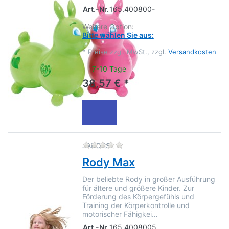
Art.-Nr.
165.400800-
Weitere Option:
Bitte wählen Sie aus:
*
Preise zzgl. MwSt., zzgl.
Versandkosten
7-10 Tage
38,57 € *
Zu diesem Produkt liegen no
JAKOBS
Rody Max
Der beliebte Rody in großer Ausführung
für ältere und größere Kinder. Zur
Förderung des Körpergefühls und
Training der Körperkontrolle und
motorischer Fähigkei…
Art.-Nr.
165.4008005