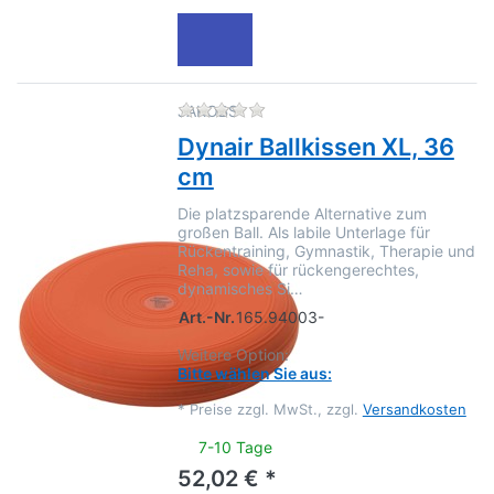
Zu diesem Produkt liegen no
JAKOBS
Dynair Ballkissen XL, 36
cm
Die platzsparende Alternative zum
großen Ball. Als labile Unterlage für
Rückentraining, Gymnastik, Therapie und
Reha, sowie für rückengerechtes,
dynamisches Si…
Art.-Nr.
165.94003-
Weitere Option:
Bitte wählen Sie aus:
*
Preise zzgl. MwSt., zzgl.
Versandkosten
7-10 Tage
52,02 € *