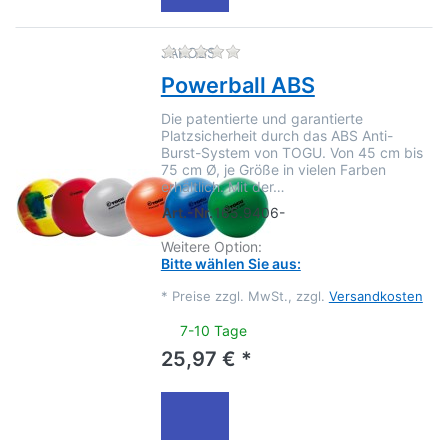
Zu diesem Produkt liegen no
JAKOBS
Powerball ABS
Die patentierte und garantierte
Platzsicherheit durch das ABS Anti-
Burst-System von TOGU. Von 45 cm bis
75 cm Ø, je Größe in vielen Farben
erhältlich. Mit der…
Art.-Nr.
165.9406-
Weitere Option:
Bitte wählen Sie aus:
*
Preise zzgl. MwSt., zzgl.
Versandkosten
7-10 Tage
25,97 € *