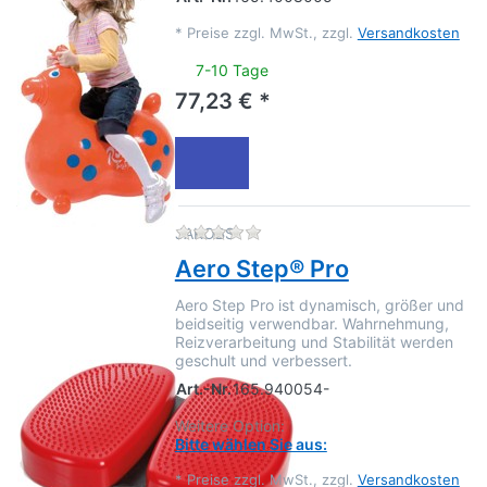
*
Preise zzgl. MwSt., zzgl.
Versandkosten
7-10 Tage
77,23 € *
Zu diesem Produkt liegen no
JAKOBS
Aero Step® Pro
Aero Step Pro ist dynamisch, größer und
beidseitig verwendbar. Wahrnehmung,
Reizverarbeitung und Stabilität werden
geschult und verbessert.
Art.-Nr.
165.940054-
Weitere Option:
Bitte wählen Sie aus:
*
Preise zzgl. MwSt., zzgl.
Versandkosten