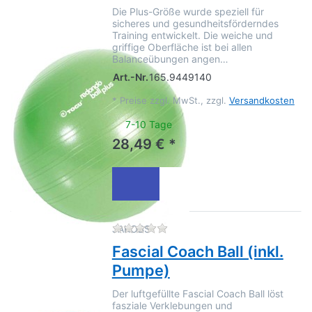
Die Plus-Größe wurde speziell für
sicheres und gesundheitsförderndes
Training entwickelt. Die weiche und
griffige Oberfläche ist bei allen
Balanceübungen angen…
Art.-Nr.
165.9449140
*
Preise zzgl. MwSt., zzgl.
Versandkosten
7-10 Tage
28,49 € *
Zu diesem Produkt liegen no
JAKOBS
Fascial Coach Ball (inkl.
Pumpe)
Der luftgefüllte Fascial Coach Ball löst
fasziale Verklebungen und