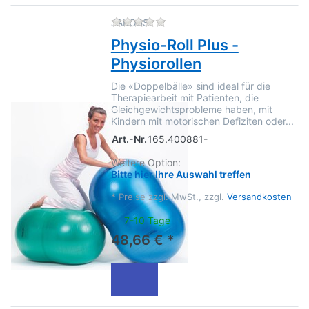
Zu diesem Produkt liegen no
JAKOBS
Physio-Roll Plus -
Physiorollen
Die «Doppelbälle» sind ideal für die
Therapiearbeit mit Patienten, die
Gleichgewichtsprobleme haben, mit
Kindern mit motorischen Defiziten oder...
Art.-Nr.
165.400881-
Weitere Option:
Bitte hier Ihre Auswahl treffen
*
Preise zzgl. MwSt., zzgl.
Versandkosten
7-10 Tage
48,66 € *