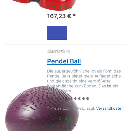
7-10 Tage
167,23 € *
Zu diesem Produkt liegen no
JAKOBS
Pendel Ball
Die außergewöhnliche, ovale Form des
Pendel Balls bietet mehr Auflagefläche
und gleichzeitig eine vergrößerte
Kontaktfläche zum Boden. Das ist ein
großer Vorte…
Art.-Nr.
165.9400409
*
Preise zzgl. MwSt., zzgl.
Versandkosten
7-10 Tage
150,42 € *