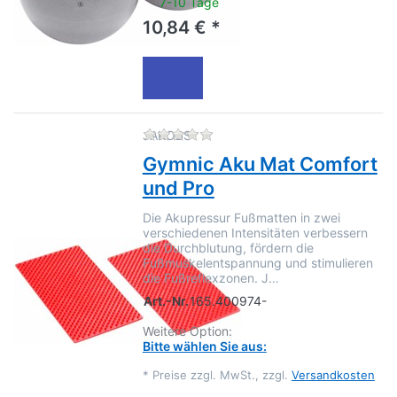
7-10 Tage
10,84 € *
Zu diesem Produkt liegen no
JAKOBS
Gymnic Aku Mat Comfort
und Pro
Die Akupressur Fußmatten in zwei
verschiedenen Intensitäten verbessern
die Durchblutung, fördern die
Fußmuskelentspannung und stimulieren
die Fußreflexzonen. J…
Art.-Nr.
165.400974-
Weitere Option:
Bitte wählen Sie aus:
*
Preise zzgl. MwSt., zzgl.
Versandkosten