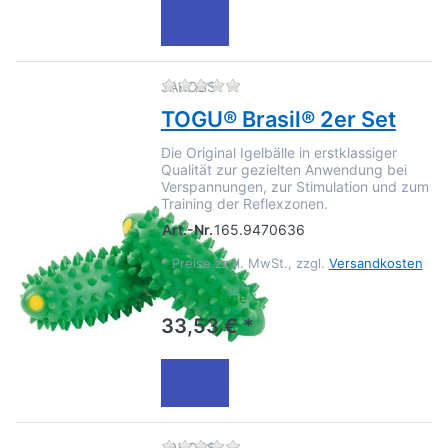
Zu diesem Produkt liegen no
JAKOBS
TOGU® Brasil® 2er Set
Die Original Igelbälle in erstklassiger
Qualität zur gezielten Anwendung bei
Verspannungen, zur Stimulation und zum
Training der Reflexzonen.
Art.-Nr.
165.9470636
*
Preise zzgl. MwSt., zzgl.
Versandkosten
7-10 Tage
33,53 € *
Zu diesem Produkt liegen no
JAKOBS