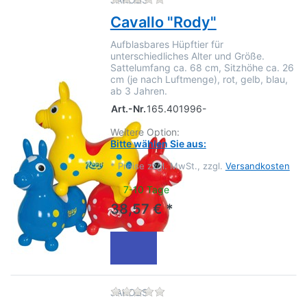
Cavallo "Rody"
Aufblasbares Hüpftier für
unterschiedliches Alter und Größe.
Sattelumfang ca. 68 cm, Sitzhöhe ca. 26
cm (je nach Luftmenge), rot, gelb, blau,
ab 3 Jahren.
Art.-Nr.
165.401996-
Weitere Option:
Bitte wählen Sie aus:
*
Preise zzgl. MwSt., zzgl.
Versandkosten
7-10 Tage
38,57 € *
Zu diesem Produkt liegen no
JAKOBS