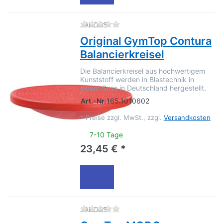
Zu diesem Produkt liegen no
JAKOBS
Original GymTop Contura
Balancierkreisel
Die Balancierkreisel aus hochwertigem
Kunststoff werden in Blastechnik in
einem Guss in Deutschland hergestellt.
Art.-Nr.
165.1010602
*
Preise zzgl. MwSt., zzgl.
Versandkosten
7-10 Tage
23,45 € *
Zu diesem Produkt liegen no
JAKOBS