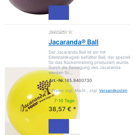
Zu diesem Produkt liegen no
JAKOBS
Jacaranda® Ball
Der Jacaranda Ball ist ein mit
Edelstahlkugeln befüllter Ball, der speziell
für das Rückentraining produziert wurde.
Durch die Bewegung des Jacaranda
werden Sc…
Art.-Nr.
165.9400730
*
Preise zzgl. MwSt., zzgl.
Versandkosten
7-10 Tage
38,57 € *