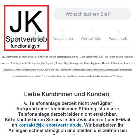
Geben Sie einen Suchbegriff ein. Währ
Vergleichen
Wunschliste
Warenkorb
Menü
Anmelden
JK Sportvertrieb
ist einer der größten Anbieter für den Sportprofi und den zu Hause Trainierenden. Bei uns finden Sie fast alles, was
man zum Training braucht: Kraftgeräte, Cardiogeräte, Bodenbeläge, Fitnessgeräte, Fitness Equipment,Hanteln & Gewichte, Functional
Equipment, Gymnastikmatten und -bälle, Geräte für Reha, Tubes und Widerstandsbänder, Umkleiden, Ausstattung für Kampfsport,
Dekoration und vieles mehr. Wir wünschen Ihnen viel Spaß beim Stöbern und Einkaufen in unserem Web Shop
Liebe Kundinnen und Kunden,
📞 Telefonanlage derzeit nicht verfügbar
Aufgrund einer technischen Störung ist unsere
Telefonanlage derzeit leider nicht erreichbar.
Bitte kontaktieren Sie uns in der Zwischenzeit per
E-Mail
an
kontakt@jk-sportvertrieb.de
. Wir bearbeiten Ihr
Anliegen schnellstmöglich und melden uns zeitnah bei