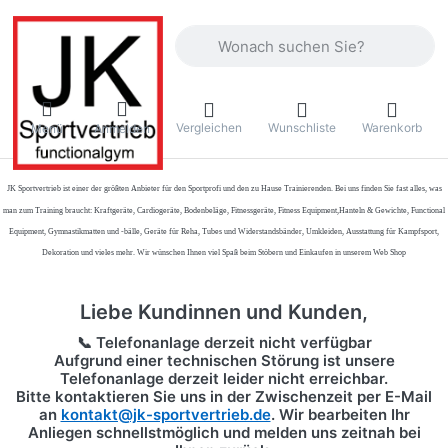
Geben Sie einen Suchbegriff ein. Währ
Vergleichen
Wunschliste
Warenkorb
Menü
Anmelden
JK Sportvertrieb
ist einer der größten Anbieter für den Sportprofi und den zu Hause Trainierenden. Bei uns finden Sie fast alles, was
man zum Training braucht: Kraftgeräte, Cardiogeräte, Bodenbeläge, Fitnessgeräte, Fitness Equipment,Hanteln & Gewichte, Functional
Equipment, Gymnastikmatten und -bälle, Geräte für Reha, Tubes und Widerstandsbänder, Umkleiden, Ausstattung für Kampfsport,
Dekoration und vieles mehr. Wir wünschen Ihnen viel Spaß beim Stöbern und Einkaufen in unserem Web Shop
Liebe Kundinnen und Kunden,
📞 Telefonanlage derzeit nicht verfügbar
Aufgrund einer technischen Störung ist unsere
Telefonanlage derzeit leider nicht erreichbar.
Bitte kontaktieren Sie uns in der Zwischenzeit per
E-Mail
an
kontakt@jk-sportvertrieb.de
. Wir bearbeiten Ihr
Anliegen schnellstmöglich und melden uns zeitnah bei