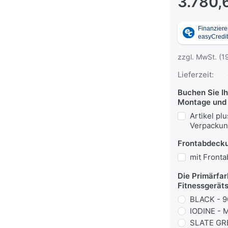
3.780,
zzgl. MwSt. (1
Lieferzeit:
Buchen Sie I
Montage und 
Artikel p
Verpacku
Frontabdeck
mit Front
Die Primärfar
Fitnessgerät
BLACK - 9
IODINE -
SLATE GR