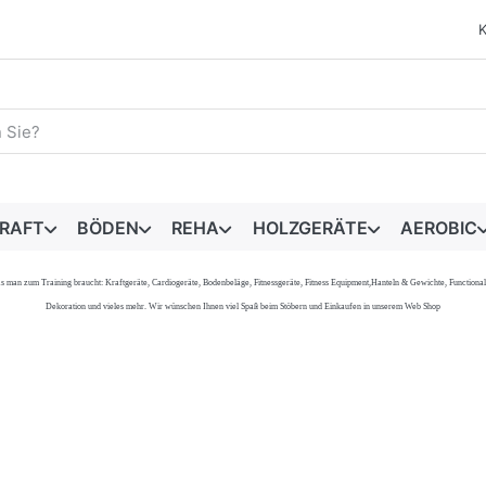
egriff ein. Während Sie tippen, erscheinen automatisch erste 
RAFT
BÖDEN
REHA
HOLZGERÄTE
AEROBIC
s, was man zum Training braucht: Kraftgeräte, Cardiogeräte, Bodenbeläge, Fitnessgeräte, Fitness Equipment,Hanteln & Gewichte, Functi
Dekoration und vieles mehr. Wir wünschen Ihnen viel Spaß beim Stöbern und Einkaufen in unserem Web Shop