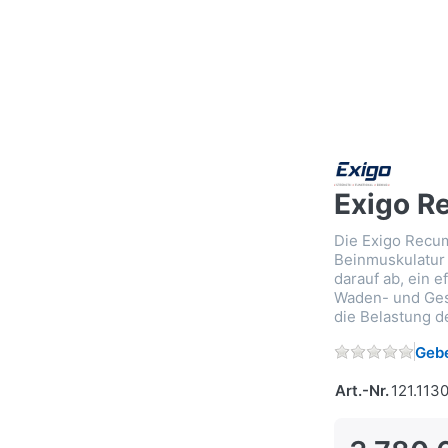
Exigo R
Die Exigo Recum
Beinmuskulatur g
darauf ab, ein e
Waden- und Gesä
die Belastung d
Gebe
Art.-Nr.
121.113