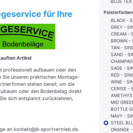
BLUE TEX
geservice für Ihre
Polsterfarbe
BLACK - S
GREY - S
CREAM - 
BROWN - 
TAN - SI
SAND - SI
auften Artikel
CHAMPAGN
SAGE - SI
el professionell aufbauen oder den
RED - SIN
n Sie unseren praktischen Montage-
WINE - SI
rtnerfirmen stehen bereit, um die
CERISE - 
fzubauen oder den Bodenbelag direkt
AMETHYST
Sie sich entspannt zurücklehnen,
MID GREE
BOTTLE G
NAVY - S
STEEL BLU
ge an kontakt@jk-sportvertrieb.de.
ORANGE -