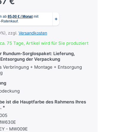
67 €
9%), zzgl.
Versandkosten
ca. 75 Tage, Artikel wird für Sie produziert
hr Rundum-Sorglospaket: Lieferung,
Entsorgung der Verpackung
lus Verbringung + Montage + Entsorgung
ng
ung
abdeckung
be ist die Hauptfarbe des Rahmens Ihres
s.
005
 MW630E
EY - MW009E