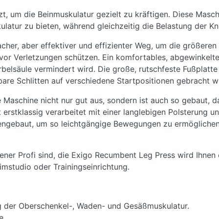
 um die Beinmuskulatur gezielt zu kräftigen. Diese Maschin
tur zu bieten, während gleichzeitig die Belastung der Kni
cher, aber effektiver und effizienter Weg, um die größeren
vor Verletzungen schützen. Ein komfortables, abgewinkelte
elsäule vermindert wird. Die große, rutschfeste Fußplatte bi
are Schlitten auf verschiedene Startpositionen gebracht 
e Maschine nicht nur gut aus, sondern ist auch so gebaut, d
st erstklassig verarbeitet mit einer langlebigen Polsterung
engebaut, um so leichtgängige Bewegungen zu ermöglichen
ener Profi sind, die Exigo Recumbent Leg Press wird Ihnen 
eimstudio oder Trainingseinrichtung.
ing der Oberschenkel-, Waden- und Gesäßmuskulatur.
e.