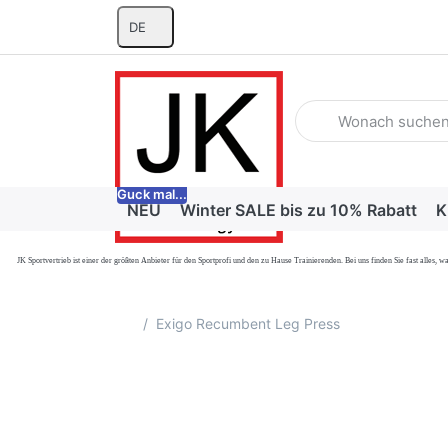
DE
Geben Sie einen Suchb
Guck mal...
NEU
Winter SALE bis zu 10% Rabatt
K
JK Sportvertrieb
ist einer der größten Anbieter für den Sportprofi und den zu Hause Trainierenden. Bei uns finden Sie fast alle
Startseite
Exigo Recumbent Leg Press