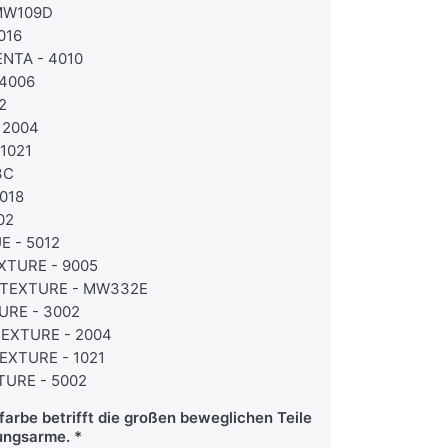
 MW109D
016
NTA - 4010
 4006
2
 2004
1021
3C
018
02
E - 5012
XTURE - 9005
TEXTURE - MW332E
URE - 3002
EXTURE - 2004
EXTURE - 1021
TURE - 5002
arbe betrifft die großen beweglichen Teile
ungsarme.