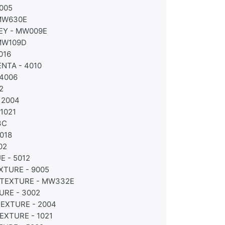
005
 MW630E
EY - MW009E
 MW109D
016
NTA - 4010
 4006
2
 2004
1021
3C
018
02
E - 5012
XTURE - 9005
TEXTURE - MW332E
URE - 3002
EXTURE - 2004
EXTURE - 1021