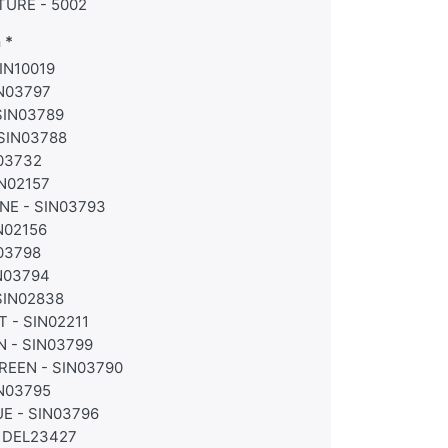
TURE - 5002
n
IN10019
IN03797
SIN03789
SIN03788
N03732
N02157
E - SIN03793
N02156
03798
N03794
SIN02838
 - SIN02211
N - SIN03799
REEN - SIN03790
IN03795
E - SIN03796
 DEL23427