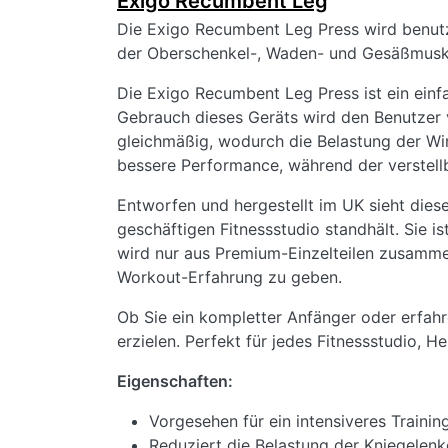
Exigo Recumbent Leg
Die Exigo Recumbent Leg Press wird benutzt,
der Oberschenkel-, Waden- und Gesäßmuskula
Die Exigo Recumbent Leg Press ist ein einfa
Gebrauch dieses Geräts wird den Benutzer 
gleichmäßig, wodurch die Belastung der Wirb
bessere Performance, während der verstellb
Entworfen und hergestellt im UK sieht dies
geschäftigen Fitnessstudio standhält. Sie i
wird nur aus Premium-Einzelteilen zusamm
Workout-Erfahrung zu geben.
Ob Sie ein kompletter Anfänger oder erfahr
erzielen. Perfekt für jedes Fitnessstudio, H
Eigenschaften:
Vorgesehen für ein intensiveres Train
Reduziert die Belastung der Kniegelenk