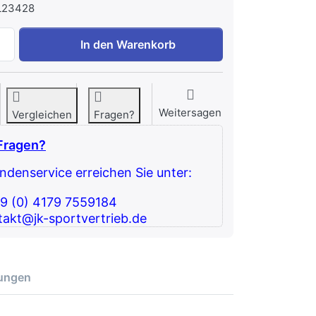
L23428
Exigo Recumbent Leg Press zu 3.780,67 €, Menge 1. Bitte w
In den Warenkorb
Weitersagen
Vergleichen
Fragen?
Fragen?
denservice erreichen Sie unter:
49 (0) 4179 7559184
takt@jk-sportvertrieb.de
ungen