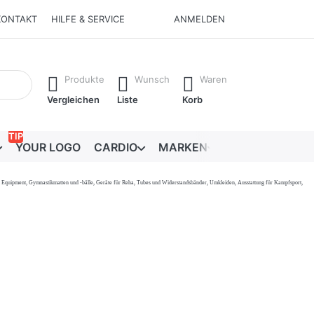
KONTAKT
HILFE & SERVICE
ANMELDEN
Ergebnisse. Drücken Sie die Eingabetaste, um alle Ergebnisse 
Produkte
Wunsch
Waren
Vergleichen
Liste
Korb
TIP
YOUR LOGO
CARDIO
MARKEN
RATGEBER
onal Equipment, Gymnastikmatten und -bälle, Geräte für Reha, Tubes und Widerstandsbänder, Umkleiden, Ausstattung für Kampfsport,