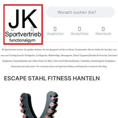
Geben Sie einen Suchbegriff ein. Währ
Vergleichen
Wunschliste
Warenkorb
Menü
Anmelden
JK Sportvertrieb
ist einer der größten Anbieter für den Sportprofi und den zu Hause Trainierenden. Bei uns finden Sie fast alles, was
man zum Training braucht: Kraftgeräte, Cardiogeräte, Bodenbeläge, Fitnessgeräte, Fitness Equipment,Hanteln & Gewichte, Functional
Equipment, Gymnastikmatten und -bälle, Geräte für Reha, Tubes und Widerstandsbänder, Umkleiden, Ausstattung für Kampfsport,
Dekoration und vieles mehr. Wir wünschen Ihnen viel Spaß beim Stöbern und Einkaufen in unserem Web Shop
ESCAPE STAHL FITNESS HANTELN