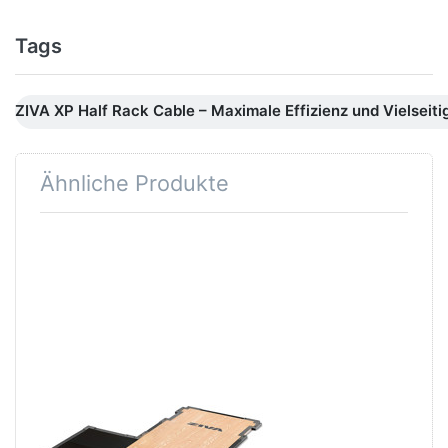
Tags
ZIVA XP Half Rack Cable – Maximale Effizienz und Vielseiti
Ähnliche Produkte
Drücken
Sie ENTER
für mehr
Optionen
zu ZIVA XP
SMALL
FOOT
PRINT
HALF
RACK
WOODEN
LIFTING
Zu diesem Produkt liegen noch keine Bewertungen 
PLATFORM
- 2025