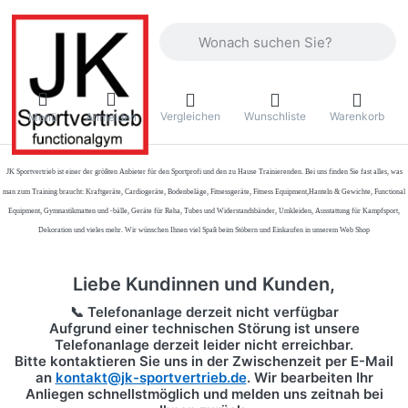
Geben Sie einen Suchbegriff ein. Währ
Vergleichen
Wunschliste
Warenkorb
Menü
Anmelden
JK Sportvertrieb
ist einer der größten Anbieter für den Sportprofi und den zu Hause Trainierenden. Bei uns finden Sie fast alles, was
man zum Training braucht: Kraftgeräte, Cardiogeräte, Bodenbeläge, Fitnessgeräte, Fitness Equipment,Hanteln & Gewichte, Functional
Equipment, Gymnastikmatten und -bälle, Geräte für Reha, Tubes und Widerstandsbänder, Umkleiden, Ausstattung für Kampfsport,
Dekoration und vieles mehr. Wir wünschen Ihnen viel Spaß beim Stöbern und Einkaufen in unserem Web Shop
Liebe Kundinnen und Kunden,
📞 Telefonanlage derzeit nicht verfügbar
Aufgrund einer technischen Störung ist unsere
Telefonanlage derzeit leider nicht erreichbar.
Bitte kontaktieren Sie uns in der Zwischenzeit per
E-Mail
an
kontakt@jk-sportvertrieb.de
. Wir bearbeiten Ihr
Anliegen schnellstmöglich und melden uns zeitnah bei