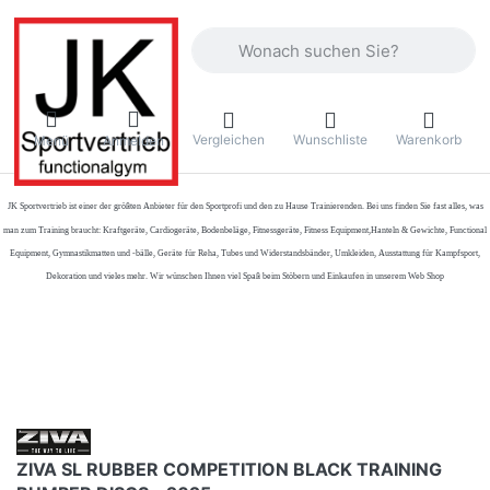
Geben Sie einen Suchbegriff ein. Währ
Vergleichen
Wunschliste
Warenkorb
Menü
Anmelden
JK Sportvertrieb
ist einer der größten Anbieter für den Sportprofi und den zu Hause Trainierenden. Bei uns finden Sie fast alles, was
man zum Training braucht: Kraftgeräte, Cardiogeräte, Bodenbeläge, Fitnessgeräte, Fitness Equipment,Hanteln & Gewichte, Functional
Equipment, Gymnastikmatten und -bälle, Geräte für Reha, Tubes und Widerstandsbänder, Umkleiden, Ausstattung für Kampfsport,
Dekoration und vieles mehr. Wir wünschen Ihnen viel Spaß beim Stöbern und Einkaufen in unserem Web Shop
ZIVA SL RUBBER COMPETITION BLACK TRAINING