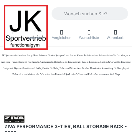
Geben Sie einen Suchbegriff ein. Währ
Vergleichen
Wunschliste
Warenkorb
Menü
Anmelden
JK Sportvertrieb
ist einer der größten Anbieter für den Sportprofi und den zu Hause Trainierenden. Bei uns finden Sie fast alles, was
man zum Training braucht: Kraftgeräte, Cardiogeräte, Bodenbeläge, Fitnessgeräte, Fitness Equipment,Hanteln & Gewichte, Functional
Equipment, Gymnastikmatten und -bälle, Geräte für Reha, Tubes und Widerstandsbänder, Umkleiden, Ausstattung für Kampfsport,
Dekoration und vieles mehr. Wir wünschen Ihnen viel Spaß beim Stöbern und Einkaufen in unserem Web Shop
ZIVA PERFORMANCE 3-TIER, BALL STORAGE RACK -