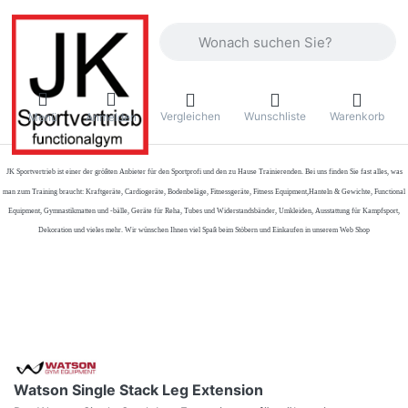
Geben Sie einen Suchbegriff ein. Währ
Vergleichen
Wunschliste
Warenkorb
Menü
Anmelden
JK Sportvertrieb
ist einer der größten Anbieter für den Sportprofi und den zu Hause Trainierenden. Bei uns finden Sie fast alles, was
man zum Training braucht: Kraftgeräte, Cardiogeräte, Bodenbeläge, Fitnessgeräte, Fitness Equipment,Hanteln & Gewichte, Functional
Equipment, Gymnastikmatten und -bälle, Geräte für Reha, Tubes und Widerstandsbänder, Umkleiden, Ausstattung für Kampfsport,
Dekoration und vieles mehr. Wir wünschen Ihnen viel Spaß beim Stöbern und Einkaufen in unserem Web Shop
Watson Single Stack Leg Extension