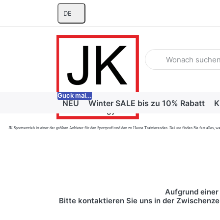
DE
Geben Sie einen Suchb
Guck mal...
NEU
Winter SALE bis zu 10% Rabatt
K
JK Sportvertrieb
ist einer der größten Anbieter für den Sportprofi und den zu Hause Trainierenden. Bei uns finden Sie fast alle
Aufgrund einer 
Bitte kontaktieren Sie uns in der Zwischenze