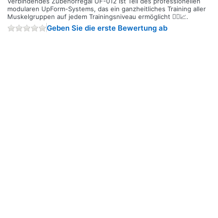
Verbindendes Zubehörregal UF-012 ist Teil des professionellen
modularen UpForm-Systems, das ein ganzheitliches Training aller
Muskelgruppen auf jedem Trainingsniveau ermöglicht 🏋️‍♀️📈.
Geben Sie die erste Bewertung ab