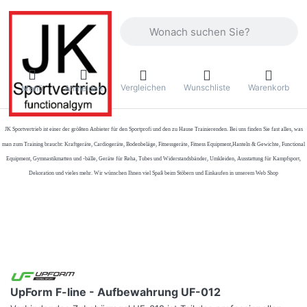
Geben Sie einen Suchbegriff ein. Währ
Vergleichen
Wunschliste
Warenkorb
Menü
Anmelden
JK Sportvertrieb
ist einer der größten Anbieter für den Sportprofi und den zu Hause Trainierenden. Bei uns finden Sie fast alles, was
man zum Training braucht: Kraftgeräte, Cardiogeräte, Bodenbeläge, Fitnessgeräte, Fitness Equipment,Hanteln & Gewichte, Functional
Equipment, Gymnastikmatten und -bälle, Geräte für Reha, Tubes und Widerstandsbänder, Umkleiden, Ausstattung für Kampfsport,
Dekoration und vieles mehr. Wir wünschen Ihnen viel Spaß beim Stöbern und Einkaufen in unserem Web Shop
UpForm F-line - Aufbewahrung UF-012