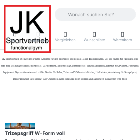
Geben Sie einen Suchbegriff ein. Währ
Vergleichen
Wunschliste
Warenkorb
Menü
Anmelden
JK Sportvertrieb
ist einer der größten Anbieter für den Sportprofi und den zu Hause Trainierenden. Bei uns finden Sie fast alles, was
man zum Training braucht: Kraftgeräte, Cardiogeräte, Bodenbeläge, Fitnessgeräte, Fitness Equipment,Hanteln & Gewichte, Functional
Equipment, Gymnastikmatten und -bälle, Geräte für Reha, Tubes und Widerstandsbänder, Umkleiden, Ausstattung für Kampfsport,
Dekoration und vieles mehr. Wir wünschen Ihnen viel Spaß beim Stöbern und Einkaufen in unserem Web Shop
Trizepsgriff W-Form voll