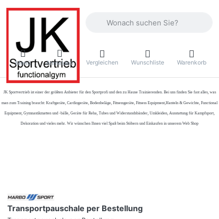
Geben Sie einen Suchbegriff ein. Währ
Vergleichen
Wunschliste
Warenkorb
Menü
Anmelden
JK Sportvertrieb
ist einer der größten Anbieter für den Sportprofi und den zu Hause Trainierenden. Bei uns finden Sie fast alles, was
man zum Training braucht: Kraftgeräte, Cardiogeräte, Bodenbeläge, Fitnessgeräte, Fitness Equipment,Hanteln & Gewichte, Functional
Equipment, Gymnastikmatten und -bälle, Geräte für Reha, Tubes und Widerstandsbänder, Umkleiden, Ausstattung für Kampfsport,
Dekoration und vieles mehr. Wir wünschen Ihnen viel Spaß beim Stöbern und Einkaufen in unserem Web Shop
Transportpauschale per Bestellung