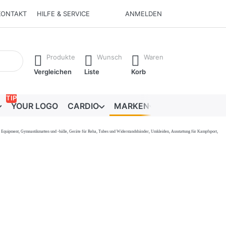
KONTAKT
HILFE & SERVICE
ANMELDEN
Ergebnisse. Drücken Sie die Eingabetaste, um alle Ergebnisse 
Produkte
Wunsch
Waren
Vergleichen
Liste
Korb
TIP
YOUR LOGO
CARDIO
MARKEN
RATGEBER
onal Equipment, Gymnastikmatten und -bälle, Geräte für Reha, Tubes und Widerstandsbänder, Umkleiden, Ausstattung für Kampfsport,