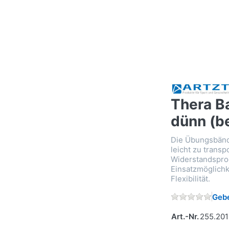
Thera B
dünn (be
Die Übungsbänd
leicht zu transp
Widerstandspro
Einsatzmöglichk
Flexibilität.
Gebe
Art.-Nr.
255.201