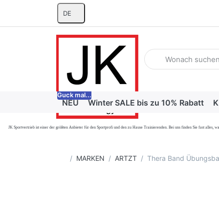
DE
Geben Sie einen Suchb
Guck mal...
NEU
Winter SALE bis zu 10% Rabatt
K
JK Sportvertrieb
ist einer der größten Anbieter für den Sportprofi und den zu Hause Trainierenden. Bei uns finden Sie fast alle
Startseite
MARKEN
ARTZT
Thera Band Übungsband