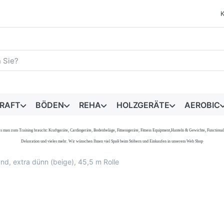
egriff ein. Während Sie tippen, erscheinen automatisch erste 
RAFT
BÖDEN
REHA
HOLZGERÄTE
AEROBIC
s, was man zum Training braucht: Kraftgeräte, Cardiogeräte, Bodenbeläge, Fitnessgeräte, Fitness Equipment,Hanteln & Gewichte, Functi
Dekoration und vieles mehr. Wir wünschen Ihnen viel Spaß beim Stöbern und Einkaufen in unserem Web Shop
, extra dünn (beige), 45,5 m Rolle