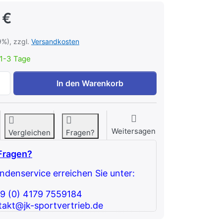
 €
9%), zzgl.
Versandkosten
1-3 Tage
Thera Band Übungsband, extra dünn (beige), 45,5 m Rolle z
In den Warenkorb
Weitersagen
Vergleichen
Fragen?
Fragen?
denservice erreichen Sie unter:
49 (0) 4179 7559184
takt@jk-sportvertrieb.de