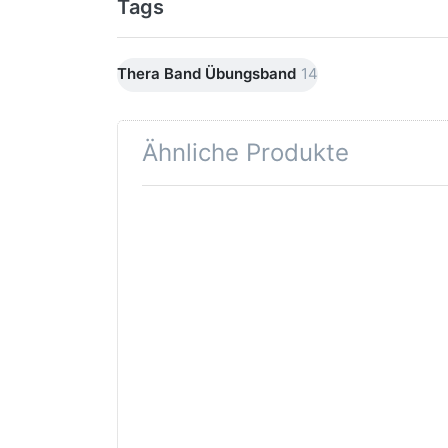
Tags
Thera Band Übungsband
14
Ähnliche Produkte
Drücken Sie
Drüc
ENTER für
ENT
mehr
Optionen zu
Opti
Thera Band
The
Übungsband,
Übun
dünn (gelb),
mitt
45,5 m Rolle
45,5