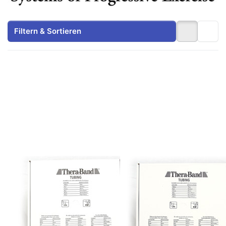
Filtern & Sortieren
Drücken
Drücken
Sie
Sie
ENTER
ENTER
für mehr
für mehr
Optionen
Optionen
zu
zu
Thera-
Thera-
Band®
Band®
Tubing
Tubing
7,5 mtr.,
7,5 mtr.,
spez.
super
stark,
stark,
Farbe:
Farbe:
Zu diesem Produkt liegen noch keine Bewertungen 
Zu diesem Produkt 
Schwarz
Silber
ARTZT
ARTZT
Thera-Band®
Thera-Band®
Tubing 7,5 mtr.,
Tubing 7,5 mtr.,
spez. stark,
super stark,