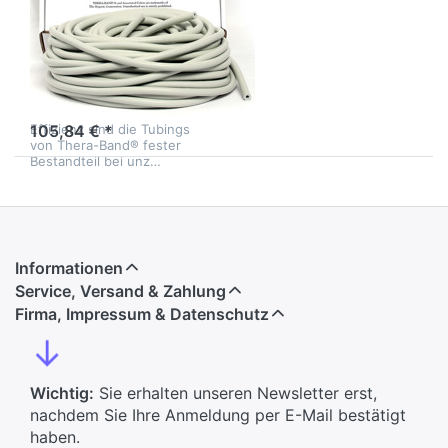
stark, Farbe:
Silber
Das Original für den
professionellen Einsatz.
Dank ihrer einmaligen
1-3 Tage
Dehneigenschaften und
Effizienz sind die Tubings
105,84 € *
von Thera-Band® fester
Bestandteil bei unz…
Informationen
Service, Versand & Zahlung
Firma, Impressum & Datenschutz
↓
Wichtig:
Sie erhalten unseren Newsletter erst,
nachdem Sie Ihre Anmeldung per E-Mail bestätigt
haben.