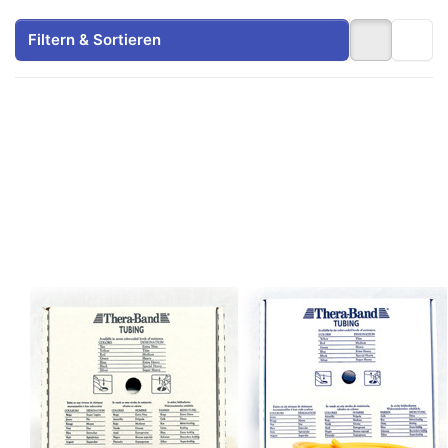
Filtern & Sortieren
Drücken
Drücken
Sie
Sie
ENTER
ENTER
für mehr
für mehr
Optionen
Optionen
zu
zu
Thera-
Thera-
Band®
Band®
Tubing
Tubing
30,5
30,5
mtr.,
mtr.,
extra
dünn,
dünn,
Farbe:
Zu diesem Produkt liegen noch keine Bewertungen 
Zu diesem Produkt 
Farbe:
Gelb
ARTZT
ARTZT
Beige
Thera-Band®
Thera-Band®
Tubing 30,5
Tubing 30,5
mtr., extra dünn,
mtr., dünn,
Farbe: Beige
Farbe: Gelb