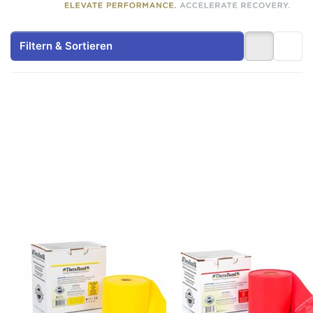
Filtern & Sortieren
Drücken Sie
Drücken Sie
ENTER für
ENTER für
mehr
mehr
Optionen zu
Optionen zu
Thera Band
Thera Band
latexfreies
latexfreies
Übungsband,
Übungsband,
dünn /
rot / mittel
(gelb), 22,85
stark, 22,85
m Rolle
m Rolle
Zu diesem Produkt liegen noch keine Bewertungen 
Zu diesem Produkt 
ARTZT
ARTZT
Thera Band
Thera Band
latexfreies
latexfreies
Übungsband,
Übungsband, rot