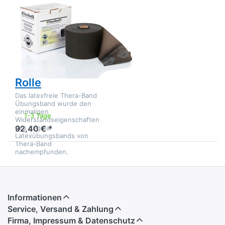
ARTZT
Thera Band
latexfreies
Übungsband,
schwarz / extra
schwer, 22,85 m
Rolle
Das latexfreie Thera-Band
Übungsband wurde den
einmaligen
1-3 Tage
Widerstandseigenschaften
des original
92,40 € *
Latexübungsbands von
Thera-Band
nachempfunden.
Informationen
Service, Versand & Zahlung
Firma, Impressum & Datenschutz