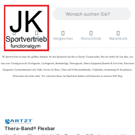
Geben Sie einen Suchbegriff ein. Währ
Vergleichen
Wunschliste
Warenkorb
Menü
Anmelden
JK Sportvertrieb
ist einer der größten Anbieter für den Sportprofi und den zu Hause Trainierenden. Bei uns finden Sie fast alles, was
man zum Training braucht: Kraftgeräte, Cardiogeräte, Bodenbeläge, Fitnessgeräte, Fitness Equipment,Hanteln & Gewichte, Functional
Equipment, Gymnastikmatten und -bälle, Geräte für Reha, Tubes und Widerstandsbänder, Umkleiden, Ausstattung für Kampfsport,
Dekoration und vieles mehr. Wir wünschen Ihnen viel Spaß beim Stöbern und Einkaufen in unserem Web Shop
Thera-Band® Flexbar