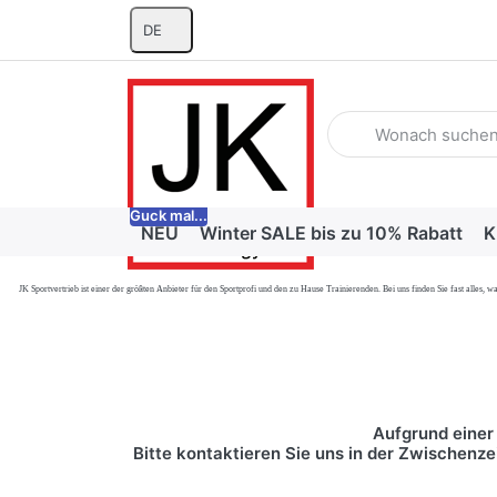
DE
Geben Sie einen Suchb
Guck mal...
NEU
Winter SALE bis zu 10% Rabatt
K
JK Sportvertrieb
ist einer der größten Anbieter für den Sportprofi und den zu Hause Trainierenden. Bei uns finden Sie fast alle
Aufgrund einer 
Bitte kontaktieren Sie uns in der Zwischenze