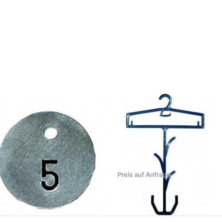
zu
Optionen zu
üsselmarke
Langbügel
, rund, Ø
mit Schuh-
30 mm
und
Kleiderhaken
ne Bewertungen vor.
Zu diesem Produkt liegen noch keine Bewertungen vor.
Zu diesem Produkt l
 HIRSSIG GMBH
PETER HIRSSIG GMBH
hlüsselmarke
Langbügel mit
, rund, Ø 30 mm
Schuh- und
Kleiderhaken
auf Anfrage
Preis auf Anfrage