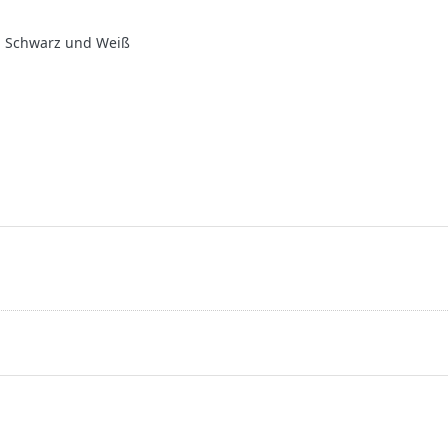
e, Schwarz und Weiß
cken Sie
Drücken Sie
TER für
ENTER für
 Optionen
mehr