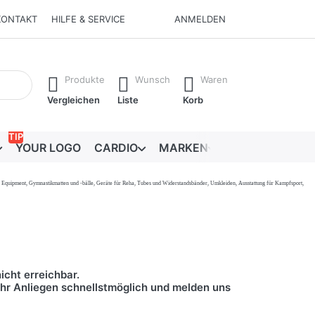
KONTAKT
HILFE & SERVICE
ANMELDEN
Ergebnisse. Drücken Sie die Eingabetaste, um alle Ergebnisse 
Produkte
Wunsch
Waren
Vergleichen
Liste
Korb
TIP
YOUR LOGO
CARDIO
MARKEN
RATGEBER
onal Equipment, Gymnastikmatten und -bälle, Geräte für Reha, Tubes und Widerstandsbänder, Umkleiden, Ausstattung für Kampfsport,
icht erreichbar.
 Ihr Anliegen schnellstmöglich und melden uns