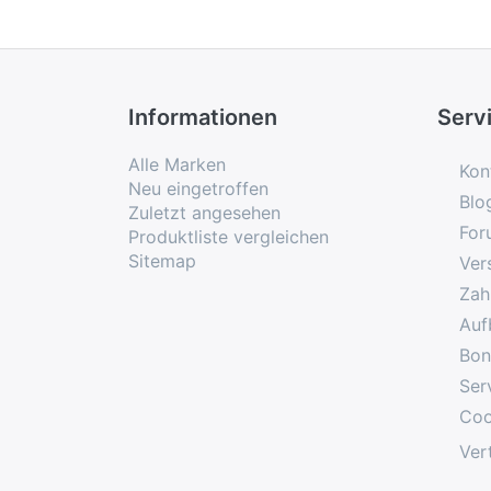
Informationen
Serv
Alle Marken
Kon
Neu eingetroffen
Blo
Zuletzt angesehen
For
Produktliste vergleichen
Sitemap
Ver
Zah
Auf
Bon
Ser
Coo
Ver