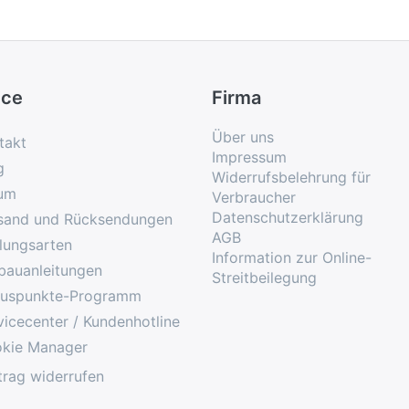
ice
Firma
Über uns
takt
Impressum
g
Widerrufsbelehrung für
um
Verbraucher
Datenschutzerklärung
sand und Rücksendungen
AGB
lungsarten
Information zur Online-
bauanleitungen
Streitbeilegung
uspunkte-Programm
vicecenter / Kundenhotline
kie Manager
trag widerrufen