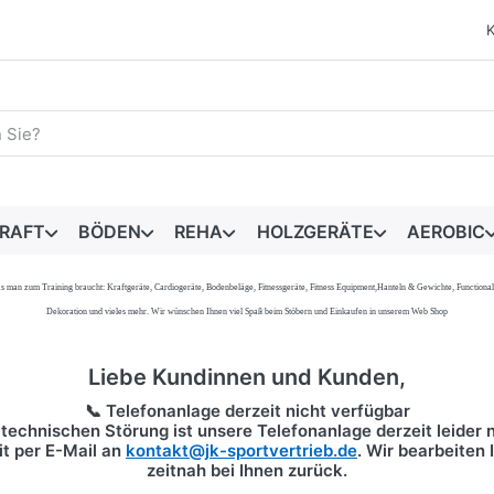
egriff ein. Während Sie tippen, erscheinen automatisch erste 
RAFT
BÖDEN
REHA
HOLZGERÄTE
AEROBIC
s, was man zum Training braucht: Kraftgeräte, Cardiogeräte, Bodenbeläge, Fitnessgeräte, Fitness Equipment,Hanteln & Gewichte, Functi
Dekoration und vieles mehr. Wir wünschen Ihnen viel Spaß beim Stöbern und Einkaufen in unserem Web Shop
Liebe Kundinnen und Kunden,
📞 Telefonanlage derzeit nicht verfügbar
technischen Störung ist unsere Telefonanlage derzeit leider n
it per
E-Mail
an
kontakt@jk-sportvertrieb.de
. Wir bearbeiten
zeitnah bei Ihnen zurück.