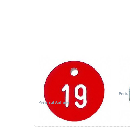
zu
Schlüsselmarke
Schl
Kunststoff,
ALU
rund, Ø 30
mm, inkl.
Gravur
Zu diesem Produkt liegen noch kei
PETER HIRSSIG GMBH
PETER
Schlüsselmarke
Sc
Kunststoff, rund, Ø
ALU
30 mm, inkl. Gravur
Preis 
Preis auf Anfrage