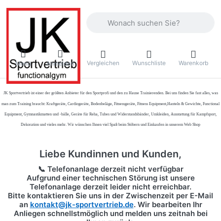
Geben Sie einen Suchbegriff ein. Währ
Vergleichen
Wunschliste
Warenkorb
Menü
Anmelden
JK Sportvertrieb
ist einer der größten Anbieter für den Sportprofi und den zu Hause Trainierenden. Bei uns finden Sie fast alles, was
man zum Training braucht: Kraftgeräte, Cardiogeräte, Bodenbeläge, Fitnessgeräte, Fitness Equipment,Hanteln & Gewichte, Functional
Equipment, Gymnastikmatten und -bälle, Geräte für Reha, Tubes und Widerstandsbänder, Umkleiden, Ausstattung für Kampfsport,
Dekoration und vieles mehr. Wir wünschen Ihnen viel Spaß beim Stöbern und Einkaufen in unserem Web Shop
Liebe Kundinnen und Kunden,
📞 Telefonanlage derzeit nicht verfügbar
Aufgrund einer technischen Störung ist unsere
Telefonanlage derzeit leider nicht erreichbar.
Bitte kontaktieren Sie uns in der Zwischenzeit per
E-Mail
an
kontakt@jk-sportvertrieb.de
. Wir bearbeiten Ihr
Anliegen schnellstmöglich und melden uns zeitnah bei