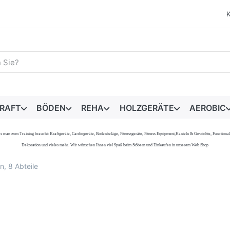
egriff ein. Während Sie tippen, erscheinen automatisch erste 
RAFT
BÖDEN
REHA
HOLZGERÄTE
AEROBIC
s, was man zum Training braucht: Kraftgeräte, Cardiogeräte, Bodenbeläge, Fitnessgeräte, Fitness Equipment,Hanteln & Gewichte, Functi
Dekoration und vieles mehr. Wir wünschen Ihnen viel Spaß beim Stöbern und Einkaufen in unserem Web Shop
, 8 Abteile