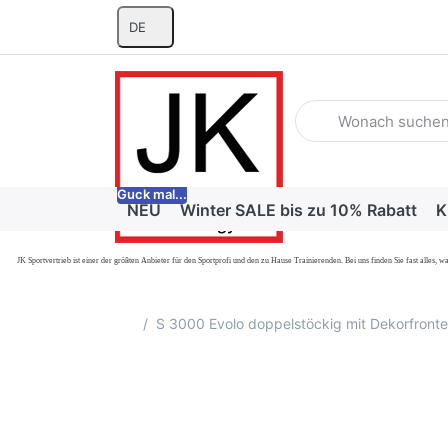
DE
Geben Sie einen Suchb
Guck mal...
NEU
Winter SALE bis zu 10% Rabatt
K
JK Sportvertrieb
ist einer der größten Anbieter für den Sportprofi und den zu Hause Trainierenden. Bei uns finden Sie fast alle
Startseite
S 3000 Evolo doppelstöckig mit Dekorfronten