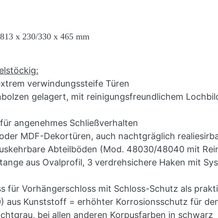
: 813 x 230/330 x 465 mm
elstöckig:
extrem verwindungssteife Türen
hbolzen gelagert, mit reinigungsfreundlichem Lochb
für angenehmes Schließverhalten
oder MDF-Dekortüren, auch nachtgräglich realiesirb
 auskehrbare Abteilböden (Mod. 48030/48040 mit Re
ange aus Ovalprofil, 3 verdrehsichere Haken mit Sys
s für Vorhängerschloss mit Schloss-Schutz als prakt
) aus Kunststoff = erhöhter Korrosionsschutz für de
ichtgrau, bei allen anderen Korpusfarben in schwarz