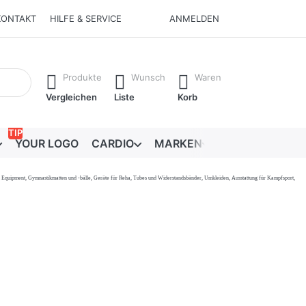
KONTAKT
HILFE & SERVICE
ANMELDEN
Ergebnisse. Drücken Sie die Eingabetaste, um alle Ergebnisse 
Produkte
Wunsch
Waren
Vergleichen
Liste
Korb
TIP
YOUR LOGO
CARDIO
MARKEN
RATGEBER
onal Equipment, Gymnastikmatten und -bälle, Geräte für Reha, Tubes und Widerstandsbänder, Umkleiden, Ausstattung für Kampfsport,