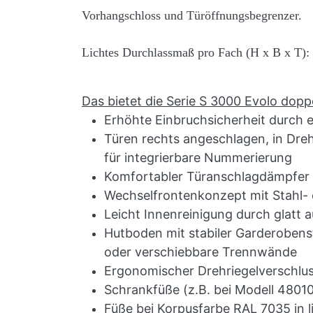
Vorhangschloss und Türöffnungsbegrenzer.
Lichtes Durchlassmaß pro Fach (H x B x T)
Das bietet die Serie S 3000 Evolo dopp
Erhöhte Einbruchsicherheit durch 
Türen rechts angeschlagen, in Dre
für integrierbare Nummerierung
Komfortabler Türanschlagdämpfer 
Wechselfrontenkonzept mit Stahl- 
Leicht Innenreinigung durch glatt
Hutboden mit stabiler Garderobenst
oder verschiebbare Trennwände
Ergonomischer Drehriegelverschlus
Schrankfüße (z.B. bei Modell 48010
Füße bei Korpusfarbe RAL 7035 in l