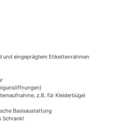
ild und eingeprägtem Etikettenrahmen
ar
inigunsöffnungen)
temaufnahme, z.B. für Kleiderbügel
ische Basisaustattung
n Schrank!