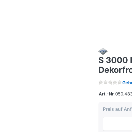
S 3000 
Dekorfro
Gebe
Art.-Nr.
050.48
Preis auf An