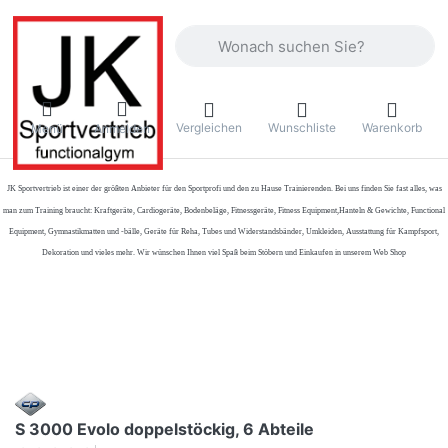
Geben Sie einen Suchbegriff ein. Währ
Vergleichen
Wunschliste
Warenkorb
Menü
Anmelden
JK Sportvertrieb
ist einer der größten Anbieter für den Sportprofi und den zu Hause Trainierenden. Bei uns finden Sie fast alles, was
man zum Training braucht: Kraftgeräte, Cardiogeräte, Bodenbeläge, Fitnessgeräte, Fitness Equipment,Hanteln & Gewichte, Functional
Equipment, Gymnastikmatten und -bälle, Geräte für Reha, Tubes und Widerstandsbänder, Umkleiden, Ausstattung für Kampfsport,
Dekoration und vieles mehr. Wir wünschen Ihnen viel Spaß beim Stöbern und Einkaufen in unserem Web Shop
S 3000 Evolo doppelstöckig, 6 Abteile