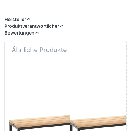
Hersteller
Produktverantwortlicher
Bewertungen
Ähnliche Produkte
Drücken Sie
Drücken Sie
ENTER für mehr
ENTER für mehr
Optionen zu
Optionen zu
Freistehende
Freistehende
Sitz- und
Sitz- und
Garderobenbank,
Garderobenbank,
mit Schuhrost,
ohne Schuhrost,
Maße: 1000 x
Maße: 1000 x
420 x 353 mm
420 x 353 mm
(Aussenmaß:B x
(Aussenmaß:B x
H x T)
H x T)
Zu diesem Produkt liegen noch keine Bewertungen 
Zu diesem Produkt 
CP MOEBEL
CP MOEBEL