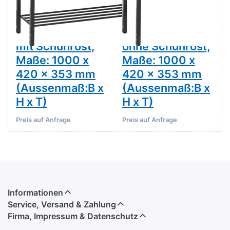
Freistehende
Freistehende
Sitz- und
Sitz- und
Garderobenbank,
Garderobenbank,
mit Schuhrost,
ohne Schuhrost,
Maße: 1000 x
Maße: 1000 x
420 x 353 mm
420 x 353 mm
(Aussenmaß:B x
(Aussenmaß:B x
H x T)
H x T)
Preis auf Anfrage
Preis auf Anfrage
Informationen
Service, Versand & Zahlung
Firma, Impressum & Datenschutz