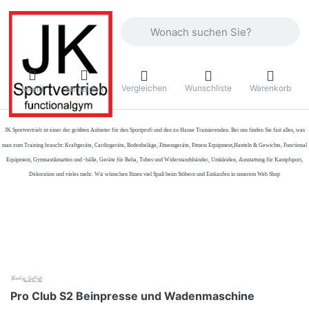
Geben Sie einen Suchbegriff ein. Währ
Vergleichen
Wunschliste
Warenkorb
Menü
Anmelden
JK Sportvertrieb
ist einer der größten Anbieter für den Sportprofi und den zu Hause Trainierenden. Bei uns finden Sie fast alles, was
man zum Training braucht: Kraftgeräte, Cardiogeräte, Bodenbeläge, Fitnessgeräte, Fitness Equipment,Hanteln & Gewichte, Functional
Equipment, Gymnastikmatten und -bälle, Geräte für Reha, Tubes und Widerstandsbänder, Umkleiden, Ausstattung für Kampfsport,
Dekoration und vieles mehr. Wir wünschen Ihnen viel Spaß beim Stöbern und Einkaufen in unserem Web Shop
Pro Club S2 Beinpresse und Wadenmaschine