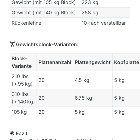
Gewicht (mit 105 kg Block)
223 kg
Gewicht (mit 140 kg Block)
258 kg
Rückenlehne
10-fach verstellbar
🏋️ Gewichtsblock-Varianten:
Block-
Plattenanzahl
Plattengewicht
Kopfplatte
Variante
210 lbs
20
4,5 kg
5 kg
(≈ 95 kg)
310 lbs
20
6,75 kg
5 kg
(≈ 140 kg)
105 kg
20
5 kg
5 kg
🎯 Fazit: