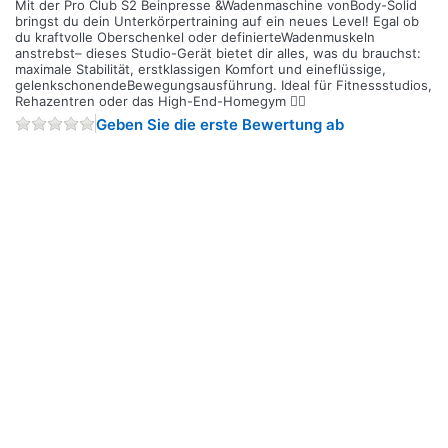
Mit der Pro Club S2 Beinpresse &Wadenmaschine vonBody-Solid
bringst du dein Unterkörpertraining auf ein neues Level! Egal ob
du kraftvolle Oberschenkel oder definierteWadenmuskeln
anstrebst– dieses Studio-Gerät bietet dir alles, was du brauchst:
maximale Stabilität, erstklassigen Komfort und eineflüssige,
gelenkschonendeBewegungsausführung. Ideal für Fitnessstudios,
Rehazentren oder das High-End-Homegym 🏋️‍♂️
Geben Sie die erste Bewertung ab