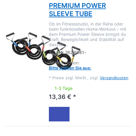
PREMIUM POWER
SLEEVE TUBE
Ob im Fitnessstudio, in der Reha oder
beim funktionellen Home-Workout – mit
dem Premium Power Sleeve bringst du
Kraft, Beweglichkeit und Stabilität auf
das näc…
Art.-Nr.
262.6981-
Weitere Option:
Bitte wählen Sie aus:
*
Preise zzgl. MwSt., zzgl.
Versandkosten
1-3 Tage
13,36 € *