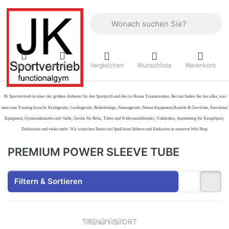
Geben Sie einen Suchbegriff ein. Währ
Vergleichen
Wunschliste
Warenkorb
Menü
Anmelden
JK Sportvertrieb
ist einer der größten Anbieter für den Sportprofi und den zu Hause Trainierenden. Bei uns finden Sie fast alles, was
man zum Training braucht: Kraftgeräte, Cardiogeräte, Bodenbeläge, Fitnessgeräte, Fitness Equipment,Hanteln & Gewichte, Functional
Equipment, Gymnastikmatten und -bälle, Geräte für Reha, Tubes und Widerstandsbänder, Umkleiden, Ausstattung für Kampfsport,
Dekoration und vieles mehr. Wir wünschen Ihnen viel Spaß beim Stöbern und Einkaufen in unserem Web Shop
PREMIUM POWER SLEEVE TUBE
Filtern & Sortieren
Zu diesem Produkt liegen no
TRENDY SPORT