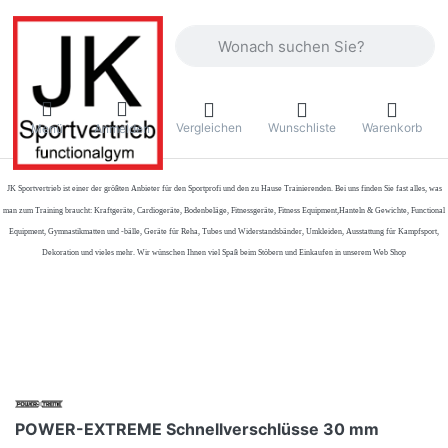
Geben Sie einen Suchbegriff ein. Währ
Vergleichen
Wunschliste
Warenkorb
Menü
Anmelden
JK Sportvertrieb
ist einer der größten Anbieter für den Sportprofi und den zu Hause Trainierenden. Bei uns finden Sie fast alles, was
man zum Training braucht: Kraftgeräte, Cardiogeräte, Bodenbeläge, Fitnessgeräte, Fitness Equipment,Hanteln & Gewichte, Functional
Equipment, Gymnastikmatten und -bälle, Geräte für Reha, Tubes und Widerstandsbänder, Umkleiden, Ausstattung für Kampfsport,
Dekoration und vieles mehr. Wir wünschen Ihnen viel Spaß beim Stöbern und Einkaufen in unserem Web Shop
POWER-EXTREME Schnellverschlüsse 30 mm