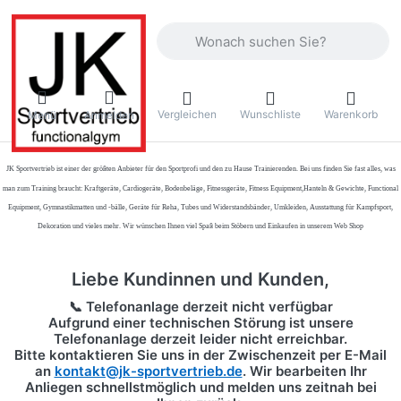
Geben Sie einen Suchbegriff ein. Währ
Vergleichen
Wunschliste
Warenkorb
Menü
Anmelden
JK Sportvertrieb
ist einer der größten Anbieter für den Sportprofi und den zu Hause Trainierenden. Bei uns finden Sie fast alles, was
man zum Training braucht: Kraftgeräte, Cardiogeräte, Bodenbeläge, Fitnessgeräte, Fitness Equipment,Hanteln & Gewichte, Functional
Equipment, Gymnastikmatten und -bälle, Geräte für Reha, Tubes und Widerstandsbänder, Umkleiden, Ausstattung für Kampfsport,
Dekoration und vieles mehr. Wir wünschen Ihnen viel Spaß beim Stöbern und Einkaufen in unserem Web Shop
Liebe Kundinnen und Kunden,
📞 Telefonanlage derzeit nicht verfügbar
Aufgrund einer technischen Störung ist unsere
Telefonanlage derzeit leider nicht erreichbar.
Bitte kontaktieren Sie uns in der Zwischenzeit per
E-Mail
an
kontakt@jk-sportvertrieb.de
. Wir bearbeiten Ihr
Anliegen schnellstmöglich und melden uns zeitnah bei