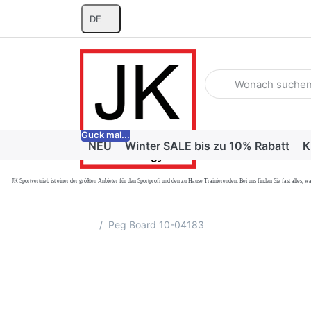
DE
Geben Sie einen Suchb
Guck mal...
NEU
Winter SALE bis zu 10% Rabatt
K
JK Sportvertrieb
ist einer der größten Anbieter für den Sportprofi und den zu Hause Trainierenden. Bei uns finden Sie fast alle
Startseite
Peg Board 10-04183