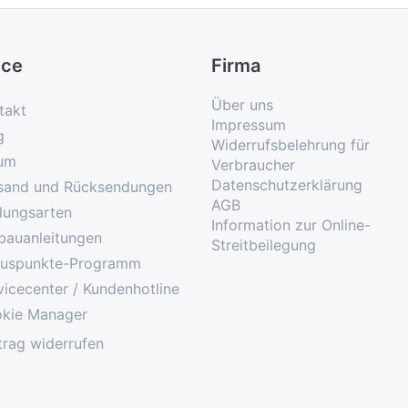
ice
Firma
Über uns
takt
Impressum
g
Widerrufsbelehrung für
um
Verbraucher
Datenschutzerklärung
sand und Rücksendungen
AGB
lungsarten
Information zur Online-
bauanleitungen
Streitbeilegung
uspunkte-Programm
vicecenter / Kundenhotline
kie Manager
trag widerrufen