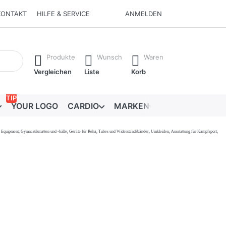
KONTAKT
HILFE & SERVICE
ANMELDEN
Ergebnisse. Drücken Sie die Eingabetaste, um alle Ergebnisse 
Produkte
Wunsch
Waren
Vergleichen
Liste
Korb
TIP
YOUR LOGO
CARDIO
MARKEN
RATGEBER
onal Equipment, Gymnastikmatten und -bälle, Geräte für Reha, Tubes und Widerstandsbänder, Umkleiden, Ausstattung für Kampfsport,