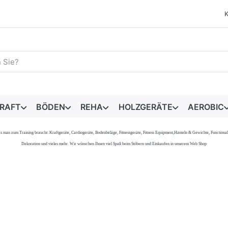
egriff ein. Während Sie tippen, erscheinen automatisch erste 
RAFT
BÖDEN
REHA
HOLZGERÄTE
AEROBIC
s, was man zum Training braucht: Kraftgeräte, Cardiogeräte, Bodenbeläge, Fitnessgeräte, Fitness Equipment,Hanteln & Gewichte, Functi
Dekoration und vieles mehr. Wir wünschen Ihnen viel Spaß beim Stöbern und Einkaufen in unserem Web Shop