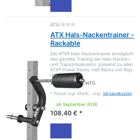
Zu diesem Produkt liegen no
ATX
ATX Hals-Nackentrainer -
Rackable
Der ATX® Hals-Nackentrainer ermöglicht
das gezielte Training der Hals-Nacken-
und Trapezmuskulatur. passend zu allen
ATX® Power Racks, Half Racks und Rigs
der…
Art.-Nr.
159.ATX-NTO
*
Preise zzgl. MwSt., zzgl.
Versandkosten
ab September 2026
108,40 € *