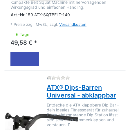
Kompakte Belt Squat Machine mit hervorragenden
Wirkungsgrad und einfachen Handling.
Art.-Nr.
159.ATX-SQTBELT-140
*
Preise zzgl. MwSt., zzgl.
Versandkosten
6 Tage
49,58 € *
Zu diesem Produkt liegen no
ATX
ATX® Dips-Barren
Universal - abklappbar
Entdecke die ATX klappbare Dip Bar –
dein ideales Fitnessgerät für zuhause!
Diese platzsparende Dip Station lässt
sich schnell zusammenklappen und
verstauen. P…