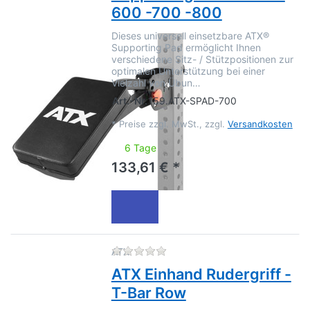
600 -700 -800
Dieses universell einsetzbare ATX®
Supporting Pad ermöglicht Ihnen
verschiedene Sitz- / Stützpositionen zur
optimalen Unterstützung bei einer
Vielzahl von Übun…
Art.-Nr.
159.ATX-SPAD-700
*
Preise zzgl. MwSt., zzgl.
Versandkosten
6 Tage
133,61 € *
Zu diesem Produkt liegen no
ATX
ATX Einhand Rudergriff -
T-Bar Row