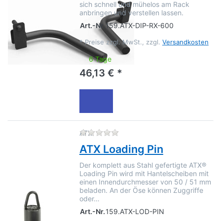
sich schnell und mühelos am Rack
anbringen und verstellen lassen.
Art.-Nr.
159.ATX-DIP-RX-600
*
Preise zzgl. MwSt., zzgl.
Versandkosten
6 Tage
46,13 € *
Zu diesem Produkt liegen no
ATX
ATX Loading Pin
Der komplett aus Stahl gefertigte ATX®
Loading Pin wird mit Hantelscheiben mit
einen Innendurchmesser von 50 / 51 mm
beladen. An der Öse können Zuggriffe
oder…
Art.-Nr.
159.ATX-LOD-PIN