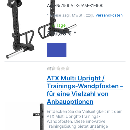
Art.-Nr.
159.ATX-JAM-X1-600
*
Preise zzgl. MwSt., zzgl.
Versandkosten
6 Tage
326,89 € *
Zu diesem Produkt liegen no
ATX
ATX Multi Upright /
Trainings-Wandpfosten –
für eine Vielzahl von
Anbauoptionen
Entdecken Sie die Vielseitigkeit mit dem
ATX Multi Upright/Trainings-
Wandpfosten. Diese innovative
Trainingslösung bietet unzählige