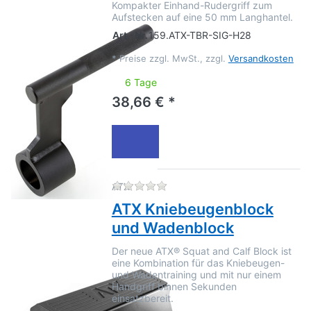
Kompakter Einhand-Rudergriff zum
Aufstecken auf eine 50 mm Langhantel.
Art.-Nr.
159.ATX-TBR-SIG-H28
*
Preise zzgl. MwSt., zzgl.
Versandkosten
6 Tage
38,66 € *
Zu diesem Produkt liegen no
ATX
ATX Kniebeugenblock
und Wadenblock
Der neue ATX® Squat and Calf Block ist
eine Kombination für das Kniebeugen-
und Wadentraining und mit nur einem
Handgriff binnen Sekunden
einsatzbereit.