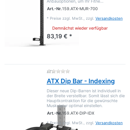
Anbauoptionen, um Ihr Fitne…
Art.-Nr.
159.ATX-MUR-700
*
Preise zzgl. MwSt., zzgl.
Versandkosten
Demnächst wieder verfügbar
83,19 € *
Zu diesem Produkt liegen no
ATX
ATX Dip Bar - Indexing
Dieser neue Dip-Barren ist individuell in
der Breite verstellbar. Somit lässt sich die
Hauptkontraktion für die gewünschte
Muskulatur optimal einstellen.
Art.-Nr.
159.ATX-DIP-IDX
*
Preise zzgl. MwSt., zzgl.
Versandkosten