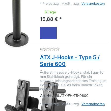
*
Preise zzgl. MwSt., zzgl.
Versandkosten
6 Tage
15,88 € *
Zu diesem Produkt liegen no
ATX
ATX J-Hooks - Type 5 /
Serie 600
Äußerst massive J-Hooks, stabil aus 10
mm Stahlblech gefertigt. Für ein
sicheres, leistungsorientiertes Training im
Power Rack. Sei es beim Bankdrücken,
Kniebe…
Art.-Nr.
159.ATX-FH-T5-0600
*
Preise zzgl. MwSt., zzgl.
Versandkosten