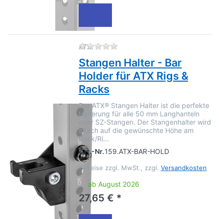
Zu diesem Produkt liegen no
ATX
Stangen Halter - Bar
Holder für ATX Rigs &
Racks
Der ATX® Stangen Halter ist die perfekte
Halterung für alle 50 mm Langhanteln
oder SZ-Stangen. Der Stangenhalter wird
eifach auf die gewünschte Höhe am
Rack/Ri…
Art.-Nr.
159.ATX-BAR-HOLD
*
Preise zzgl. MwSt., zzgl.
Versandkosten
ab August 2026
27,65 € *