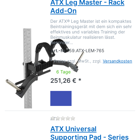
ATX Leg Master - Rack
Add-On
Der ATX® Leg Master ist ein kompaktes
Beintrainingsgerät mit dem sich ein sehr
effektives und variables Training der
Beinmuskulatur realisieren lässt.
Besonder…
Art.-Nr.
159.ATX-LEM-765
*
Preise zzgl. MwSt., zzgl.
Versandkosten
6 Tage
251,26 € *
Zu diesem Produkt liegen no
ATX
ATX Universal
Supporting Pad - Series