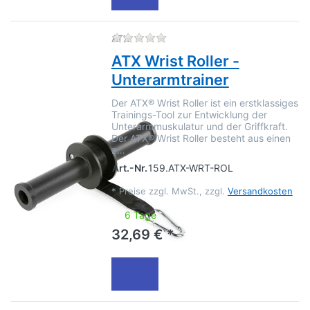
Zu diesem Produkt liegen no
ATX
ATX Wrist Roller -
Unterarmtrainer
Der ATX® Wrist Roller ist ein erstklassiges
Trainings-Tool zur Entwicklung der
Unterarmmuskulatur und der Griffkraft.
Der ATX® Wrist Roller besteht aus einen
z…
Art.-Nr.
159.ATX-WRT-ROL
*
Preise zzgl. MwSt., zzgl.
Versandkosten
6 Tage
32,69 € *