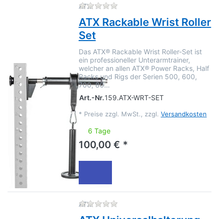
Zu diesem Produkt liegen no
ATX
ATX Rackable Wrist Roller
Set
Das ATX® Rackable Wrist Roller-Set ist
ein professioneller Unterarmtrainer,
welcher an allen ATX® Power Racks, Half
Racks und Rigs der Serien 500, 600,
700, 80…
Art.-Nr.
159.ATX-WRT-SET
*
Preise zzgl. MwSt., zzgl.
Versandkosten
6 Tage
100,00 € *
Zu diesem Produkt liegen no
ATX