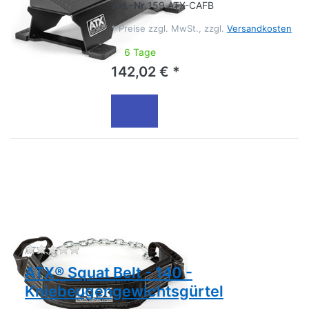
Art.-Nr.
159.ATX-CAFB
*
Preise zzgl. MwSt., zzgl.
Versandkosten
6 Tage
142,02 € *
Zu diesem Produkt liegen noch keine Bewertu
ATX
ATX® Squat Belt - 140 -
Kniebeugengewichtsgürtel