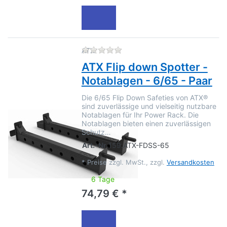
Zu diesem Produkt liegen no
ATX
ATX Flip down Spotter -
Notablagen - 6/65 - Paar
Die 6/65 Flip Down Safeties von ATX®
sind zuverlässige und vielseitig nutzbare
Notablagen für Ihr Power Rack. Die
Notablagen bieten einen zuverlässigen
Schutz…
Art.-Nr.
159.ATX-FDSS-65
*
Preise zzgl. MwSt., zzgl.
Versandkosten
6 Tage
74,79 € *