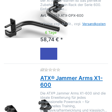
der ATX® Dip-Barren ist das perfekte
Zubehör für dein Rack der Serie 600.
Einfach, schne…
Art.-Nr.
159.ATX-DPX-600
*
Preise zzgl. MwSt., zzgl.
Versandkosten
6 Tage
58,74 € *
Zu diesem Produkt liegen no
ATX
ATX® Jammer Arms X1-
600
Die ATX® Jammer Arms X1-600 sind die
ideale Erweiterung für jedes
professionelle Powerrack – für
funktionelles Training,
Explosivkraftentwicklung und klassisch…