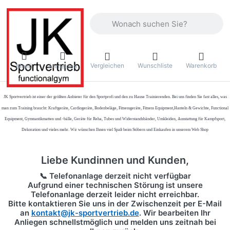
Geben Sie einen Suchbegriff ein. Währ
Vergleichen
Wunschliste
Warenkorb
Menü
Anmelden
JK Sportvertrieb
ist einer der größten Anbieter für den Sportprofi und den zu Hause Trainierenden. Bei uns finden Sie fast alles, was
man zum Training braucht: Kraftgeräte, Cardiogeräte, Bodenbeläge, Fitnessgeräte, Fitness Equipment,Hanteln & Gewichte, Functional
Equipment, Gymnastikmatten und -bälle, Geräte für Reha, Tubes und Widerstandsbänder, Umkleiden, Ausstattung für Kampfsport,
Dekoration und vieles mehr. Wir wünschen Ihnen viel Spaß beim Stöbern und Einkaufen in unserem Web Shop
Liebe Kundinnen und Kunden,
📞 Telefonanlage derzeit nicht verfügbar
Aufgrund einer technischen Störung ist unsere
Telefonanlage derzeit leider nicht erreichbar.
Bitte kontaktieren Sie uns in der Zwischenzeit per
E-Mail
an
kontakt@jk-sportvertrieb.de
. Wir bearbeiten Ihr
Anliegen schnellstmöglich und melden uns zeitnah bei