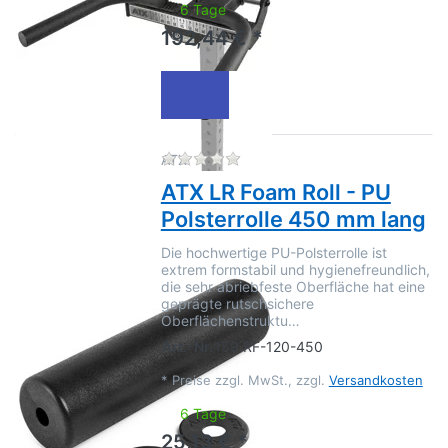
6 Tage
192,44 € *
Zu diesem Produkt liegen no
ATX
ATX LR Foam Roll - PU
Polsterrolle 450 mm lang
Die hochwertige PU-Polsterrolle ist
extrem formstabil und hygienefreundlich,
die sehr abriebfeste Oberfläche hat eine
geprägte rutschsichere
Oberflächenstruktu…
Art.-Nr.
159.RF-120-450
*
Preise zzgl. MwSt., zzgl.
Versandkosten
6 Tage
25,13 € *