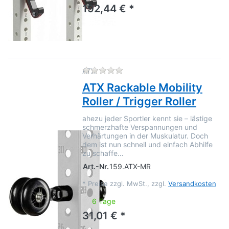
192,44 € *
Zu diesem Produkt liegen no
ATX
ATX Rackable Mobility
Roller / Trigger Roller
ahezu jeder Sportler kennt sie – lästige
schmerzhafte Verspannungen und
Verhärtungen in der Muskulatur. Doch
dem ist nun schnell und einfach Abhilfe
zu schaffe…
Art.-Nr.
159.ATX-MR
*
Preise zzgl. MwSt., zzgl.
Versandkosten
6 Tage
31,01 € *