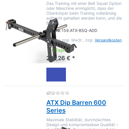
Das Training mit einer Belt Squat Option
oder Maschine ermöglicht, dass der
Oberkörper beim Training vollständig
aufrecht gehalten werden kann, und die
Beine i…
Art.-Nr.
159.ATX-BSQ-ADD
*
Preise zzgl. MwSt., zzgl.
Versandkosten
6 Tage
251,26 € *
Zu diesem Produkt liegen no
ATX
ATX Dip Barren 600
Series
Maximale Stabilität, durchdachtes
Design und kompromisslose Qualität –