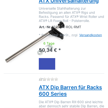
ATX Universalhalterung
Universelle Stahlhalterung zur
Befestigung an allen ATX® Rigs und
Racks. Passend für ATX® Wrist Roller und
ATX® LR Foam Roll - Polsterrolle.
Art.-Nr.
159.ATX-ROL-RMT
*
Preise zzgl. MwSt., zzgl.
Versandkosten
6 Tage
50,34 € *
Zu diesem Produkt liegen no
ATX
ATX Dip Barren für Racks
600 Series
Die ATX® Dip Barren RX-600 sind leichte
aber dennoch sehr stabile Dip Barren, die