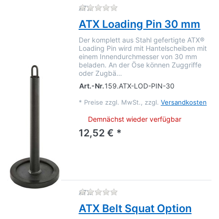
Zu diesem Produkt liegen no
ATX
ATX Loading Pin 30 mm
Der komplett aus Stahl gefertigte ATX®
Loading Pin wird mit Hantelscheiben mit
einem Innendurchmesser von 30 mm
beladen. An der Öse können Zuggriffe
oder Zugbä…
Art.-Nr.
159.ATX-LOD-PIN-30
*
Preise zzgl. MwSt., zzgl.
Versandkosten
Demnächst wieder verfügbar
12,52 € *
Zu diesem Produkt liegen no
ATX
ATX Belt Squat Option