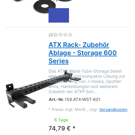
Zu diesem Produkt liegen no
ATX
ATX Rack- Zubehör
Ablage - Storage 600
Series
Das ATX® Wand-Tube-Storage bietet
eine clevere und kompakte Lösung zur
Aufbewahrung von J-Hooks, Spotter-
Arms, Hantelstangen und weiterem
Zubehör der ATX® Seri…
Art.-Nr.
159.ATX-WST-601
*
Preise zzgl. MwSt., zzgl.
Versandkosten
6 Tage
74,79 € *