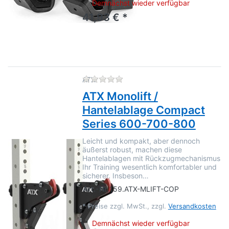
Demnächst wieder verfügbar
41,93 € *
Zu diesem Produkt liegen no
ATX
ATX Monolift /
Hantelablage Compact
Series 600-700-800
Leicht und kompakt, aber dennoch
äußerst robust, machen diese
Hantelablagen mit Rückzugmechanismus
Ihr Training wesentlich komfortabler und
sicherer. Insbeson…
Art.-Nr.
159.ATX-MLIFT-COP
*
Preise zzgl. MwSt., zzgl.
Versandkosten
Demnächst wieder verfügbar