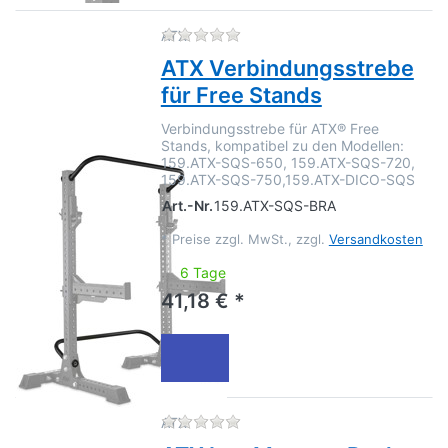
Zu diesem Produkt liegen no
ATX
ATX Verbindungsstrebe
für Free Stands
Verbindungsstrebe für ATX® Free
Stands, kompatibel zu den Modellen:
159.ATX-SQS-650, 159.ATX-SQS-720,
159.ATX-SQS-750,159.ATX-DICO-SQS
Art.-Nr.
159.ATX-SQS-BRA
*
Preise zzgl. MwSt., zzgl.
Versandkosten
6 Tage
41,18 € *
Zu diesem Produkt liegen no
ATX