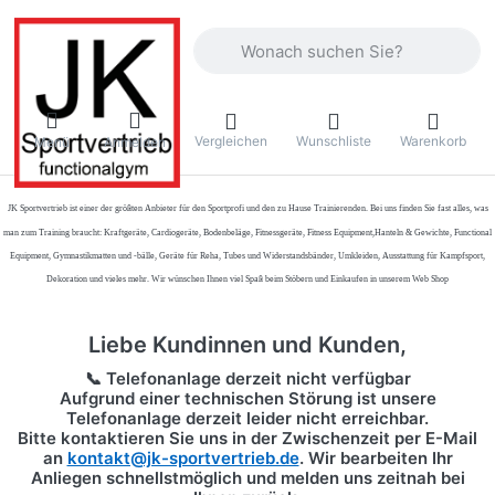
Geben Sie einen Suchbegriff ein. Währ
Vergleichen
Wunschliste
Warenkorb
Menü
Anmelden
JK Sportvertrieb
ist einer der größten Anbieter für den Sportprofi und den zu Hause Trainierenden. Bei uns finden Sie fast alles, was
man zum Training braucht: Kraftgeräte, Cardiogeräte, Bodenbeläge, Fitnessgeräte, Fitness Equipment,Hanteln & Gewichte, Functional
Equipment, Gymnastikmatten und -bälle, Geräte für Reha, Tubes und Widerstandsbänder, Umkleiden, Ausstattung für Kampfsport,
Dekoration und vieles mehr. Wir wünschen Ihnen viel Spaß beim Stöbern und Einkaufen in unserem Web Shop
Liebe Kundinnen und Kunden,
📞 Telefonanlage derzeit nicht verfügbar
Aufgrund einer technischen Störung ist unsere
Telefonanlage derzeit leider nicht erreichbar.
Bitte kontaktieren Sie uns in der Zwischenzeit per
E-Mail
an
kontakt@jk-sportvertrieb.de
. Wir bearbeiten Ihr
Anliegen schnellstmöglich und melden uns zeitnah bei