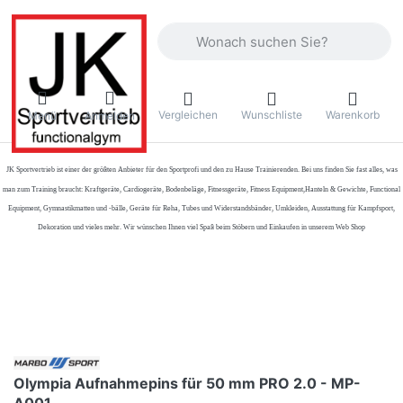
Geben Sie einen Suchbegriff ein. Währ
Vergleichen
Wunschliste
Warenkorb
Menü
Anmelden
JK Sportvertrieb
ist einer der größten Anbieter für den Sportprofi und den zu Hause Trainierenden. Bei uns finden Sie fast alles, was
man zum Training braucht: Kraftgeräte, Cardiogeräte, Bodenbeläge, Fitnessgeräte, Fitness Equipment,Hanteln & Gewichte, Functional
Equipment, Gymnastikmatten und -bälle, Geräte für Reha, Tubes und Widerstandsbänder, Umkleiden, Ausstattung für Kampfsport,
Dekoration und vieles mehr. Wir wünschen Ihnen viel Spaß beim Stöbern und Einkaufen in unserem Web Shop
Olympia Aufnahmepins für 50 mm PRO 2.0 - MP-
A001