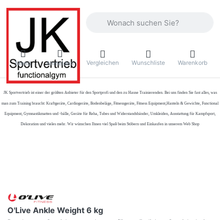
Geben Sie einen Suchbegriff ein. Währ
Vergleichen
Wunschliste
Warenkorb
Menü
Anmelden
JK Sportvertrieb
ist einer der größten Anbieter für den Sportprofi und den zu Hause Trainierenden. Bei uns finden Sie fast alles, was
man zum Training braucht: Kraftgeräte, Cardiogeräte, Bodenbeläge, Fitnessgeräte, Fitness Equipment,Hanteln & Gewichte, Functional
Equipment, Gymnastikmatten und -bälle, Geräte für Reha, Tubes und Widerstandsbänder, Umkleiden, Ausstattung für Kampfsport,
Dekoration und vieles mehr. Wir wünschen Ihnen viel Spaß beim Stöbern und Einkaufen in unserem Web Shop
O'Live Ankle Weight 6 kg