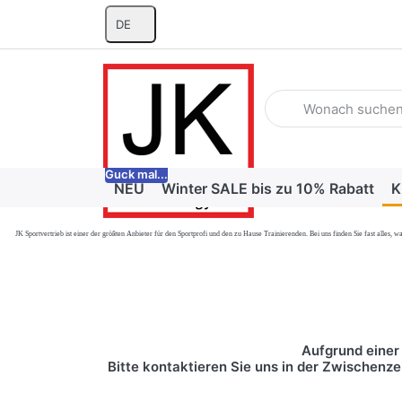
DE
Geben Sie einen Suchb
Guck mal...
NEU
Winter SALE bis zu 10% Rabatt
K
JK Sportvertrieb
ist einer der größten Anbieter für den Sportprofi und den zu Hause Trainierenden. Bei uns finden Sie fast alle
Aufgrund einer 
Bitte kontaktieren Sie uns in der Zwischenze