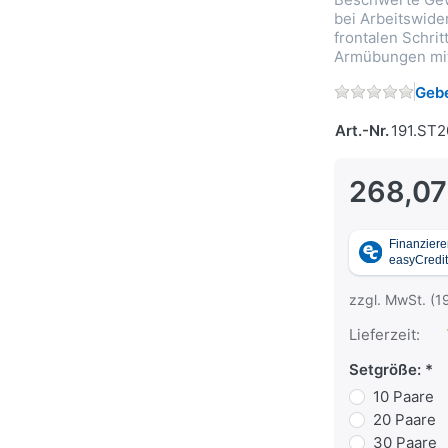
bei Arbeitswide
frontalen Schrit
Armübungen mit
Gebe
Art.-Nr.
191.ST2
268,07
zzgl. MwSt. (1
Lieferzeit:
Setgröße:
10 Paare
20 Paare
30 Paare