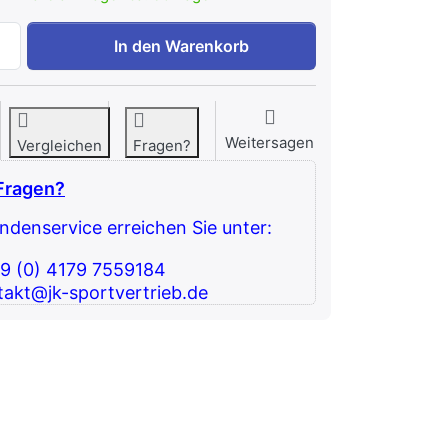
O'Live Ankle Weight 1 kg zu 268,07 €, Menge 1.
In den Warenkorb
Weitersagen
Vergleichen
Fragen?
Fragen?
denservice erreichen Sie unter:
49 (0) 4179 7559184
takt@jk-sportvertrieb.de