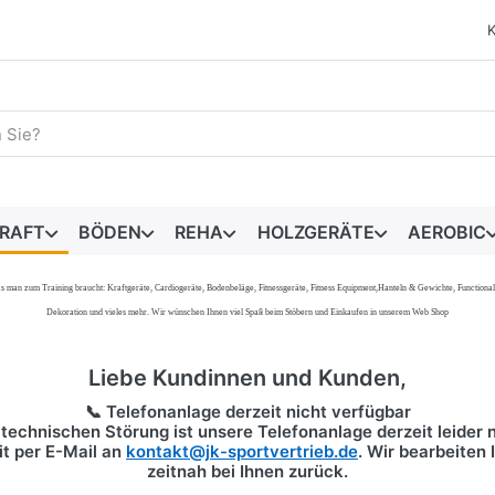
egriff ein. Während Sie tippen, erscheinen automatisch erste 
RAFT
BÖDEN
REHA
HOLZGERÄTE
AEROBIC
s, was man zum Training braucht: Kraftgeräte, Cardiogeräte, Bodenbeläge, Fitnessgeräte, Fitness Equipment,Hanteln & Gewichte, Functi
Dekoration und vieles mehr. Wir wünschen Ihnen viel Spaß beim Stöbern und Einkaufen in unserem Web Shop
Liebe Kundinnen und Kunden,
📞 Telefonanlage derzeit nicht verfügbar
technischen Störung ist unsere Telefonanlage derzeit leider n
it per
E-Mail
an
kontakt@jk-sportvertrieb.de
. Wir bearbeiten
zeitnah bei Ihnen zurück.