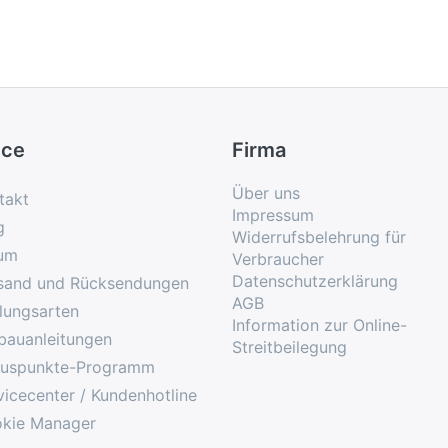
ice
Firma
Über uns
takt
Impressum
g
Widerrufsbelehrung für
um
Verbraucher
Datenschutzerklärung
sand und Rücksendungen
AGB
lungsarten
Information zur Online-
bauanleitungen
Streitbeilegung
uspunkte-Programm
vicecenter / Kundenhotline
kie Manager