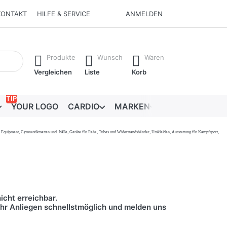
KONTAKT
HILFE & SERVICE
ANMELDEN
Ergebnisse. Drücken Sie die Eingabetaste, um alle Ergebnisse 
Produkte
Wunsch
Waren
Vergleichen
Liste
Korb
TIP
YOUR LOGO
CARDIO
MARKEN
RATGEBER
onal Equipment, Gymnastikmatten und -bälle, Geräte für Reha, Tubes und Widerstandsbänder, Umkleiden, Ausstattung für Kampfsport,
icht erreichbar.
 Ihr Anliegen schnellstmöglich und melden uns