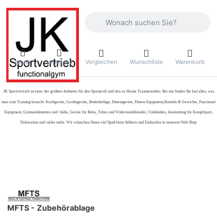
Geben Sie einen Suchbegriff ein. Währ
Vergleichen
Wunschliste
Warenkorb
Menü
Anmelden
JK Sportvertrieb
ist einer der größten Anbieter für den Sportprofi und den zu Hause Trainierenden. Bei uns finden Sie fast alles, was
man zum Training braucht: Kraftgeräte, Cardiogeräte, Bodenbeläge, Fitnessgeräte, Fitness Equipment,Hanteln & Gewichte, Functional
Equipment, Gymnastikmatten und -bälle, Geräte für Reha, Tubes und Widerstandsbänder, Umkleiden, Ausstattung für Kampfsport,
Dekoration und vieles mehr. Wir wünschen Ihnen viel Spaß beim Stöbern und Einkaufen in unserem Web Shop
MFTS - Zubehörablage