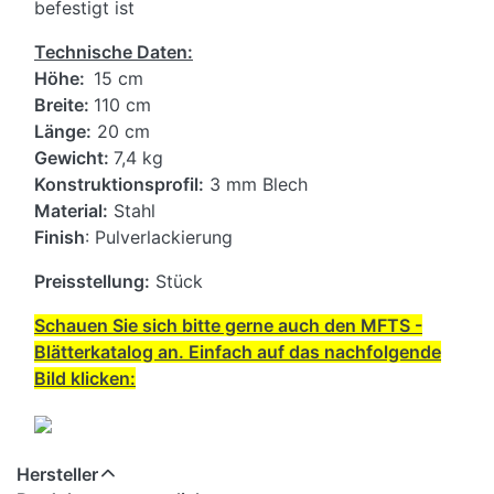
befestigt ist
Technische Daten:
Höhe:
15 cm
Breite:
110 cm
Länge:
20 cm
Gewicht:
7,4 kg
Konstruktionsprofil:
3 mm Blech
Material:
Stahl
Finish
: Pulverlackierung
Preisstellung:
Stück
Schauen Sie sich bitte gerne auch den MFTS -
Blätterkatalog an. Einfach auf das nachfolgende
Bild klicken:
Hersteller