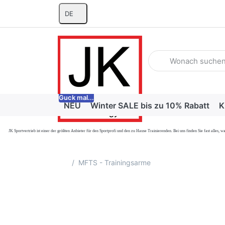
DE
Geben Sie einen Suchb
Guck mal...
NEU
Winter SALE bis zu 10% Rabatt
K
JK Sportvertrieb
ist einer der größten Anbieter für den Sportprofi und den zu Hause Trainierenden. Bei uns finden Sie fast alle
Startseite
MFTS - Trainingsarme