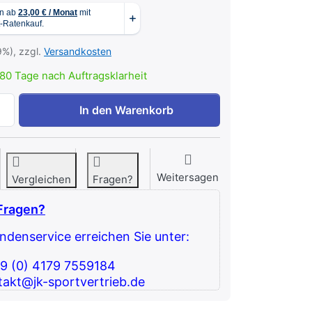
9%), zzgl.
Versandkosten
80 Tage nach Auftragsklarheit
MFTS - Trainingsarme zu 256,50 €, Menge 1.
In den Warenkorb
Weitersagen
Vergleichen
Fragen?
Fragen?
denservice erreichen Sie unter:
49 (0) 4179 7559184
takt@jk-sportvertrieb.de