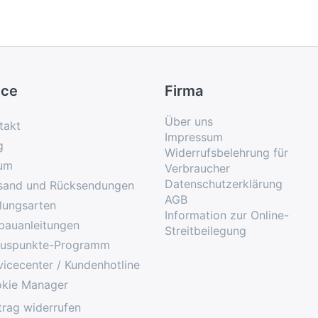
ice
Firma
Über uns
takt
Impressum
g
Widerrufsbelehrung für
um
Verbraucher
Datenschutzerklärung
sand und Rücksendungen
AGB
lungsarten
Information zur Online-
bauanleitungen
Streitbeilegung
uspunkte-Programm
vicecenter / Kundenhotline
kie Manager
trag widerrufen