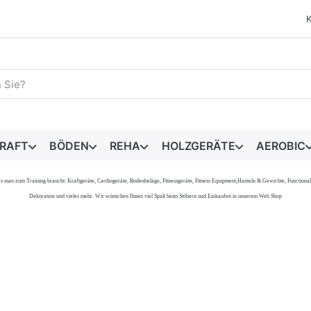
egriff ein. Während Sie tippen, erscheinen automatisch erste 
RAFT
BÖDEN
REHA
HOLZGERÄTE
AEROBIC
s, was man zum Training braucht: Kraftgeräte, Cardiogeräte, Bodenbeläge, Fitnessgeräte, Fitness Equipment,Hanteln & Gewichte, Functi
Dekoration und vieles mehr. Wir wünschen Ihnen viel Spaß beim Stöbern und Einkaufen in unserem Web Shop