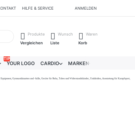
KONTAKT
HILFE & SERVICE
ANMELDEN
Ergebnisse. Drücken Sie die Eingabetaste, um alle Ergebnisse 
Produkte
Wunsch
Waren
Vergleichen
Liste
Korb
TIP
YOUR LOGO
CARDIO
MARKEN
RATGEBER
onal Equipment, Gymnastikmatten und -bälle, Geräte für Reha, Tubes und Widerstandsbänder, Umkleiden, Ausstattung für Kampfsport,