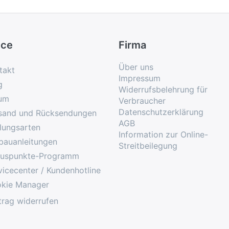
ice
Firma
Über uns
takt
Impressum
g
Widerrufsbelehrung für
um
Verbraucher
Datenschutzerklärung
sand und Rücksendungen
AGB
lungsarten
Information zur Online-
bauanleitungen
Streitbeilegung
uspunkte-Programm
vicecenter / Kundenhotline
kie Manager
trag widerrufen