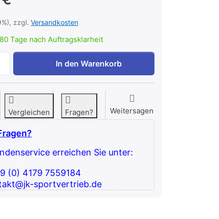
9%), zzgl.
Versandkosten
80 Tage nach Auftragsklarheit
MFTS - Einzelstange 48 - 180 cm zu 150,00 €, Menge 1.
In den Warenkorb
Weitersagen
Vergleichen
Fragen?
Fragen?
denservice erreichen Sie unter:
49 (0) 4179 7559184
takt@jk-sportvertrieb.de