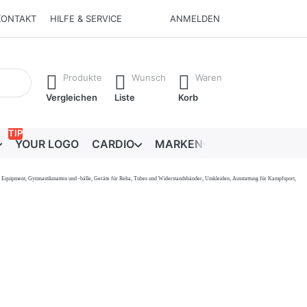
KONTAKT
HILFE & SERVICE
ANMELDEN
Ergebnisse. Drücken Sie die Eingabetaste, um alle Ergebnisse 
Produkte
Wunsch
Waren
Vergleichen
Liste
Korb
TIP
YOUR LOGO
CARDIO
MARKEN
RATGEBER
onal Equipment, Gymnastikmatten und -bälle, Geräte für Reha, Tubes und Widerstandsbänder, Umkleiden, Ausstattung für Kampfsport,