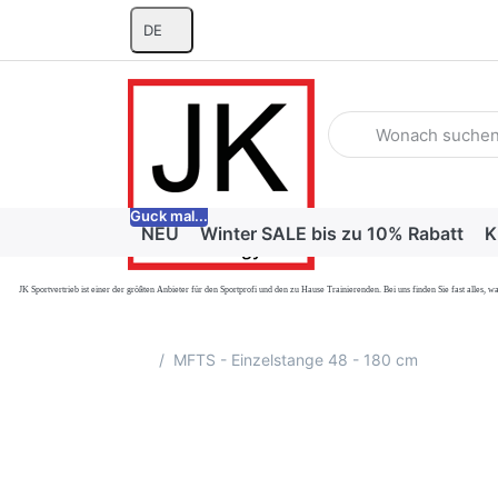
DE
Geben Sie einen Suchb
Guck mal...
NEU
Winter SALE bis zu 10% Rabatt
K
JK Sportvertrieb
ist einer der größten Anbieter für den Sportprofi und den zu Hause Trainierenden. Bei uns finden Sie fast alle
Startseite
MFTS - Einzelstange 48 - 180 cm