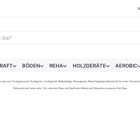
egriff ein. Während Sie tippen, erscheinen automatisch erste 
RAFT
BÖDEN
REHA
HOLZGERÄTE
AEROBIC
s, was man zum Training braucht: Kraftgeräte, Cardiogeräte, Bodenbeläge, Fitnessgeräte, Fitness Equipment,Hanteln & Gewichte, Functi
Dekoration und vieles mehr. Wir wünschen Ihnen viel Spaß beim Stöbern und Einkaufen in unserem Web Shop